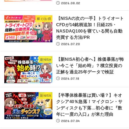
2026.08.02
【NISAの次の一手】トライオート
稼ぐ/お得
CFDが14銘柄追加！日経225・
NASDAQ100を寝ている間も自動
売買する方法/PR
2026.07.20
【新NISA初心者へ】株価暴落が怖
新NISA
い今こそ「始め時」？積立投資の
正解を過去25年データで検証
2026.07.18
【半導体株暴落は買い場？】キオ
新NISA
クシア40％急落！マイクロン・サ
ンディスクも下落…初心者に『数
年に一度の入口』が来た理由
2026.07.04