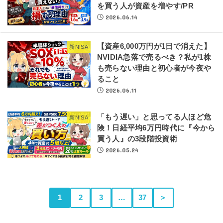
を買う人が資産を増やす/PR
2026.06.14
【資産6,000万円が1日で消えた】
新NISA
NVIDIA急落で売るべき？私が1株
も売らない理由と初心者が今夜や
ること
2026.06.11
「もう遅い」と思ってる人ほど危
新NISA
険！日経平均6万円時代に『今から
買う人』の3段階投資術
2026.05.24
1
2
3
…
37
＞