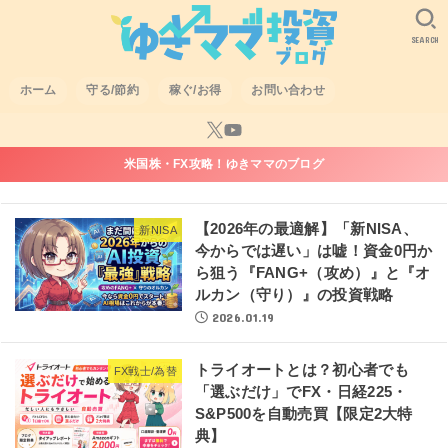
SEARCH
ホーム
守る/節約
稼ぐ/お得
お問い合わせ
米国株・FX攻略！ゆきママのブログ
【2026年の最適解】「新NISA、
新NISA
今からでは遅い」は嘘！資金0円か
ら狙う『FANG+（攻め）』と『オ
ルカン（守り）』の投資戦略
2026.01.19
トライオートとは？初心者でも
FX戦士/為替
「選ぶだけ」でFX・日経225・
S&P500を自動売買【限定2大特
典】