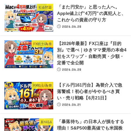
「また円安か」と思った人へ。
社会問題
Apple値上げ”4万円”の真犯人と、
これからの資産の守り方
2026.06.28
【2026年最新】FX口座は『目的
FX戦士/為替
別』で選べ｜ゆきママ愛用の本命4
社をスワップ・自動売買・少額・
定番で全公開
2026.06.28
【ドル円161円台】為替介入で急
FX戦士/為替
落警戒！初心者が今やるべき買
い・売り戦略【6月21日】
2026.06.21
「暴落待ち」の日本人が損をする
新NISA
理由！S&P500最高値でも米国株