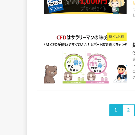
稼ぐ/お得
1
2