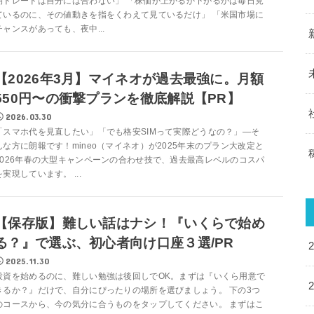
期トレードは自分には合わない」 「株価が上がるか下がるかは毎日見
ているのに、その値動きを指をくわえて見ているだけ」 「米国市場に
チャンスがあっても、夜中...
【2026年3月】マイネオが過去最強に。月額
550円〜の衝撃プランを徹底解説【PR】
2026.03.30
「スマホ代を見直したい」「でも格安SIMって実際どうなの？」—そ
んな方に朗報です！mineo（マイネオ）が2025年末のプラン大改定と
2026年春の大型キャンペーンの合わせ技で、過去最高レベルのコスパ
を実現しています。 ...
【保存版】難しい話はナシ！『いくらで始め
る？』で選ぶ、初心者向け口座３選/PR
2025.11.30
投資を始めるのに、難しい勉強は後回しでOK。まずは『いくら用意で
きるか？』だけで、自分にぴったりの場所を選びましょう。 下の3つ
のコースから、今の気分に合うものをタップしてください。 まずはこ