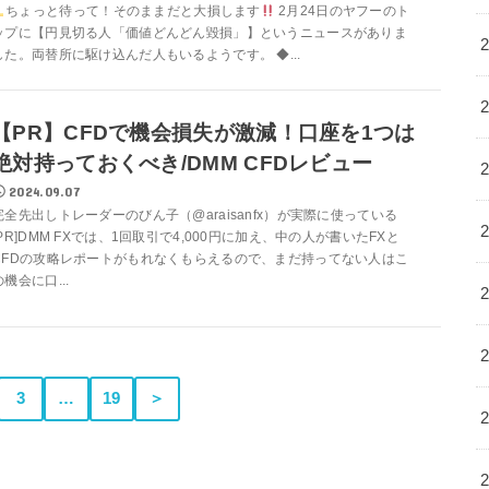
ちょっと待って！そのままだと大損します
2月24日のヤフーのト
ップに【円見切る人「価値どんどん毀損」】というニュースがありま
した。両替所に駆け込んだ人もいるようです。 ◆...
【PR】CFDで機会損失が激減！口座を1つは
絶対持っておくべき/DMM CFDレビュー
2024.09.07
完全先出しトレーダーのびん子（@araisanfx）が実際に使っている
[PR]DMM FXでは、1回取引で4,000円に加え、中の人が書いたFXと
CFDの攻略レポートがもれなくもらえるので、まだ持ってない人はこ
の機会に口...
3
…
19
＞