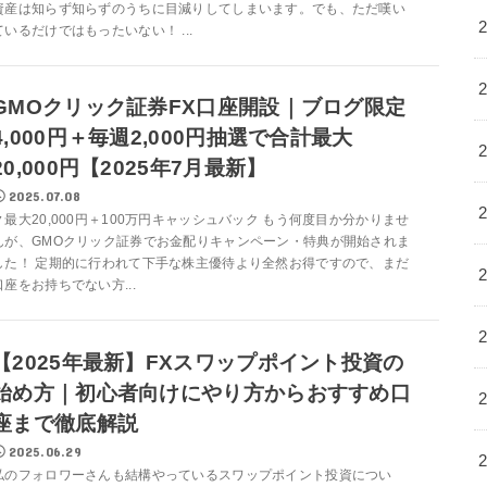
資産は知らず知らずのうちに目減りしてしまいます。でも、ただ嘆い
ているだけではもったいない！ ...
GMOクリック証券FX口座開設｜ブログ限定
4,000円＋毎週2,000円抽選で合計最大
20,000円【2025年7月最新】
2025.07.08
▼最大20,000円＋100万円キャッシュバック もう何度目か分かりませ
んが、GMOクリック証券でお金配りキャンペーン・特典が開始されま
した！ 定期的に行われて下手な株主優待より全然お得ですので、まだ
口座をお持ちでない方...
【2025年最新】FXスワップポイント投資の
始め方｜初心者向けにやり方からおすすめ口
座まで徹底解説
2025.06.29
私のフォロワーさんも結構やっているスワップポイント投資につい