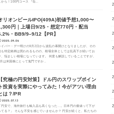
こから！100円コース 『缶...
オリオンビールIPO(409A)初値予想1,000〜
1,300円｜上場日9/25・想定770円・配当
5.2%・BB9/9–9/12【PR】
2025.09.06
レイバー・デー明けの9月2日から波乱の幕開けとなりましたが、その
後も特定銘柄は買われるものの、相場全体としては乱高下が続いてお
り、悩ましい相場になっています。 何度も解説していることですが、
9月は米国株にとって鬼門ですか...
【究極の円安対策】ドル円のスワップポイン
ト投資を実際にやってみた！今がアツい理由
とは？/PR
2025.07.13
「円安で、海外旅行も輸入品も高くなった…。日本円の価値って下が
ってる？」 そんな不安を感じていませんか？ 円安が続くと、私たちの