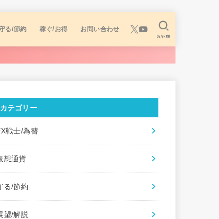
守る/節約
稼ぐ/お得
お問い合わせ
SEARCH
カテゴリー
FX戦士/為替
仮想通貨
守る/節約
展望/解説