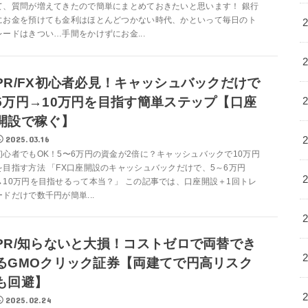
て、質問が増えてきたので簡単にまとめておきたいと思います！ 銀行
にお金を預けても金利はほとんどつかない時代、かといって毎日のト
レードはきつい…手間をかけずにお金...
PR/FX初心者必見！キャッシュバックだけで
5万円→10万円を目指す簡単ステップ【口座
開設で稼ぐ】
2025.03.16
初心者でもOK！5〜6万円の資金が2倍に？キャッシュバックで10万円
を目指す方法 「FX口座開設のキャッシュバックだけで、5～6万円
→10万円を目指せるって本当？」 この記事では、口座開設＋1回トレ
ードだけで数千円が簡単...
PR/知らないと大損！コストゼロで両替でき
るGMOクリック証券【両建てで円高リスク
も回避】
2025.02.24