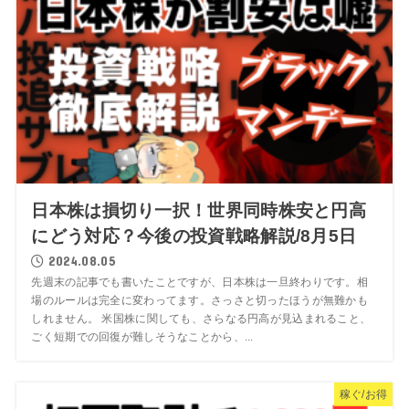
日本株は損切り一択！世界同時株安と円高
にどう対応？今後の投資戦略解説/8月5日
2024.08.05
先週末の記事でも書いたことですが、日本株は一旦終わりです。相
場のルールは完全に変わってます。さっさと切ったほうが無難かも
しれません。 米国株に関しても、さらなる円高が見込まれること、
ごく短期での回復が難しそうなことから、...
稼ぐ/お得