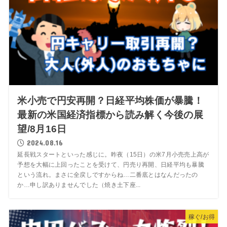
米小売で円安再開？日経平均株価が暴騰！
最新の米国経済指標から読み解く今後の展
望/8月16日
2024.08.16
延長戦スタートといった感じに。昨夜（15日）の米7月小売売上高が
予想を大幅に上回ったことを受けて、円売り再開、日経平均も暴騰
という流れ。まさに全戻しですからね…二番底とはなんだったの
か…申し訳ありませんでした（焼き土下座...
稼ぐ/お得