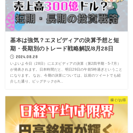
基本は強気？エヌビディアの決算予想と短
期・長期別のトレード戦略解説/8月28日
2024.08.28
いよいよ今日（28日）にエヌビディアの決算（第2四半期・5-7月）
が発表されます。日本時間だと、明日29日の午前5時過ぎということ
になります。 なお、今期の決算については、以前のツイートでも紹
介した通り、ビッグテックがA...
稼ぐ/お得