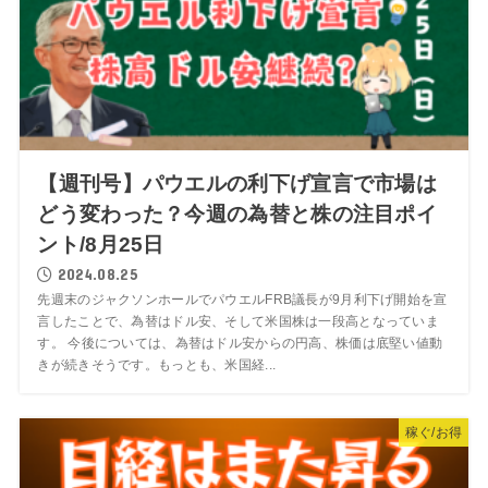
【週刊号】パウエルの利下げ宣言で市場は
どう変わった？今週の為替と株の注目ポイ
ント/8月25日
2024.08.25
先週末のジャクソンホールでパウエルFRB議長が9月利下げ開始を宣
言したことで、為替はドル安、そして米国株は一段高となっていま
す。 今後については、為替はドル安からの円高、株価は底堅い値動
きが続きそうです。もっとも、米国経...
稼ぐ/お得