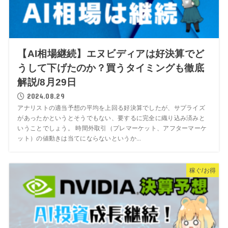
【AI相場継続】エヌビディアは好決算でど
うして下げたのか？買うタイミングも徹底
解説/8月29日
2024.08.29
アナリストの適当予想の平均を上回る好決算でしたが、サプライズ
があったかというとそうでもない、要するに完全に織り込み済みと
いうことでしょう。 時間外取引（プレマーケット、アフターマーケ
ット）の値動きは当てにならないというか...
稼ぐ/お得