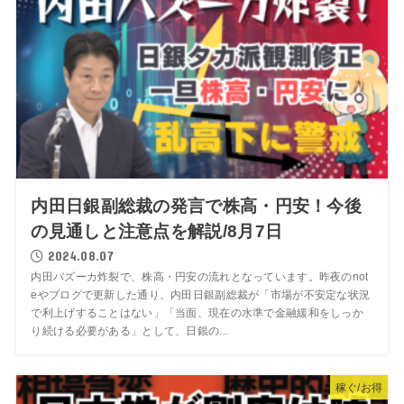
内田日銀副総裁の発言で株高・円安！今後
の見通しと注意点を解説/8月7日
2024.08.07
内田バズーカ炸裂で、株高・円安の流れとなっています。昨夜のnot
eやブログで更新した通り、内田日銀副総裁が「市場が不安定な状況
で利上げすることはない」「当面、現在の水準で金融緩和をしっか
り続ける必要がある」として、日銀の...
稼ぐ/お得