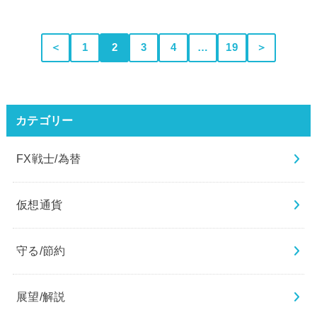
＜
1
2
3
4
…
19
＞
カテゴリー
FX戦士/為替
仮想通貨
守る/節約
展望/解説