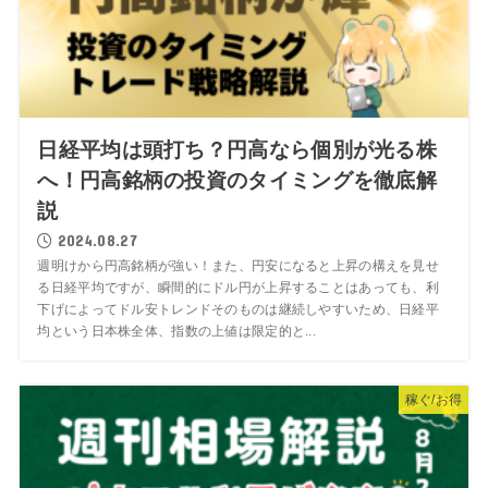
日経平均は頭打ち？円高なら個別が光る株
へ！円高銘柄の投資のタイミングを徹底解
説
2024.08.27
週明けから円高銘柄が強い！また、円安になると上昇の構えを見せ
る日経平均ですが、瞬間的にドル円が上昇することはあっても、利
下げによってドル安トレンドそのものは継続しやすいため、日経平
均という日本株全体、指数の上値は限定的と...
稼ぐ/お得