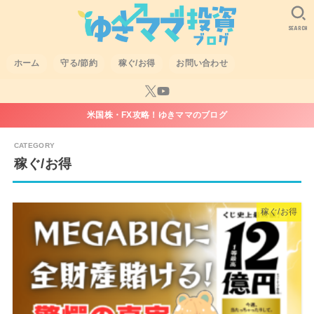
SEARCH
ホーム
守る/節約
稼ぐ/お得
お問い合わせ
米国株・FX攻略！ゆきママのブログ
稼ぐ/お得
稼ぐ/お得