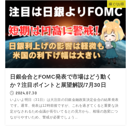
稼ぐ/お得
日銀会合とFOMC発表で市場はどう動く
か？注目ポイントと展望解説/7月30日
2024.07.30
いよいよ明日（31日）は大注目の日銀金融政策決定会合の結果発表
です。通常、発表は12時前後ですが、これを過ぎてくると重要な決
定がなされるため会議が長引いてるとの見方から、相場の急変につ
ながりやすいため、警戒が必要でしょう...