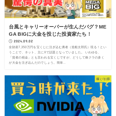
台風とキャリーオーバーが生んだバグ？ME
GA BIGに大金を投じた投資家たち！
2024.09.02
全財産7,350万円を宝くじに注ぎ込む勇者（造船太郎氏）現る！とい
うことで、ネット、主にXで話題となっていました。 いわゆる、
「貧者の税金」とも言われる宝くじですが、どうして株クラの多く
が大金を注ぎ込んだのでしょう。簡単...
稼ぐ/お得