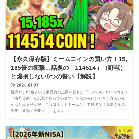
【永久保存版】ミームコインの買い方！15,
185倍の衝撃…話題の「114514」（野獣）
と爆損しない5つの誓い【解説】
2026.01.07
最大15,185倍という驚異的な上昇を見せた『114514』というコイン
（暗号資産）が話題となっています。名前からピンときた方もいる
かもしれませんが、これはネットミームとして有名な『真夏の夜の
淫夢（通称：淫夢※）』をネタ...
新NISA