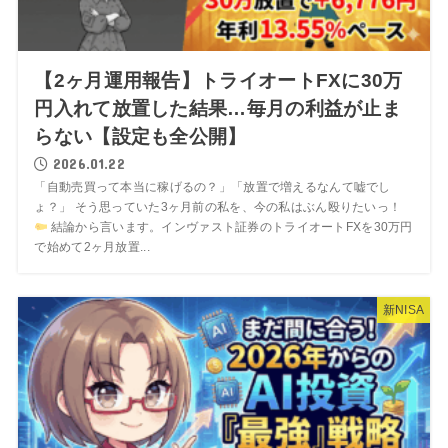
【2ヶ月運用報告】トライオートFXに30万
円入れて放置した結果…毎月の利益が止ま
らない【設定も全公開】
2026.01.22
「自動売買って本当に稼げるの？」「放置で増えるなんて嘘でし
ょ？」 そう思っていた3ヶ月前の私を、今の私はぶん殴りたいっ！
結論から言います。インヴァスト証券のトライオートFXを30万円
で始めて2ヶ月放置...
新NISA