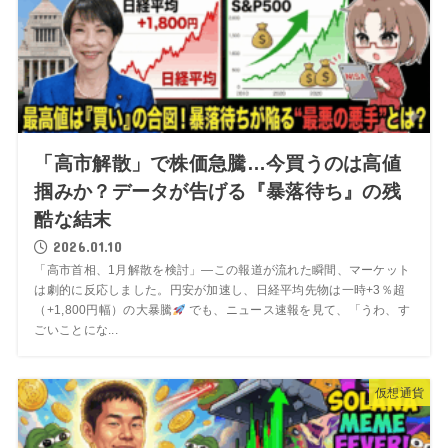
「高市解散」で株価急騰…今買うのは高値
掴みか？データが告げる『暴落待ち』の残
酷な結末
2026.01.10
「高市首相、1月解散を検討」―この報道が流れた瞬間、マーケット
は劇的に反応しました。円安が加速し、日経平均先物は一時+3％超
（+1,800円幅）の大暴騰
でも、ニュース速報を見て、「うわ、す
ごいことにな...
仮想通貨