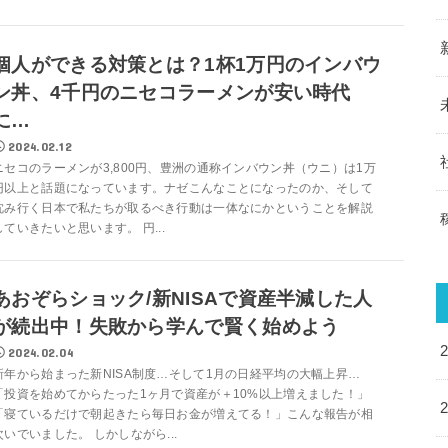
個人ができる対策とは？1杯1万円のインバウ
ン丼、4千円のニセコラーメンが安い時代
に…
2024.02.12
ニセコのラーメンが3,800円、豊洲の通称インバウン丼（ウニ）は1万
円以上と話題になっています。ナゼこんなことになったのか、そして
沈み行く日本で私たちが取るべき行動は一体なにかということを解説
していきたいと思います。 円...
あおぞらショック/新NISAで資産半減した人
が続出中！失敗から学んで賢く始めよう
2024.02.04
新年から始まった新NISA制度…そして1月の日経平均の大幅上昇…
「投資を始めてからたった1ヶ月で資産が＋10%以上増えました！」
「寝ているだけで朝起きたら毎日お金が増えてる！」こんな報告が相
次いでいました。 しかしながら...