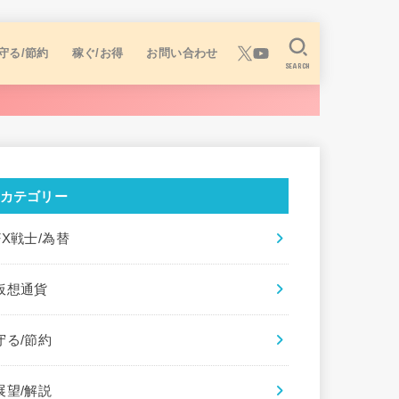
守る/節約
稼ぐ/お得
お問い合わせ
SEARCH
カテゴリー
FX戦士/為替
仮想通貨
守る/節約
展望/解説