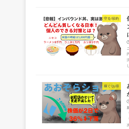
守る/節約
稼ぐ/お得