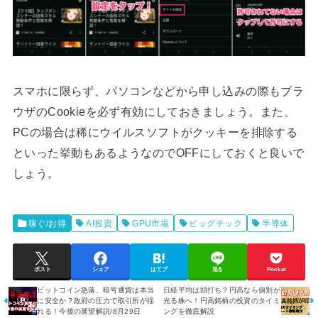
スマホに限らず、パソコンなどから申し込みの際もブラ
ウザのCookieを必ず有効にしておきましょう。また、
PCの場合は稀にウイルスソフトがクッキーを排除する
といった挙動もあるようなのでOFFにしておくと良いで
しょう。
稼ぐ/お得
AI投資
GPU市場
ビッグテック
半導体
ポスト
シェア
はてブ
送る
Pocket
ビットコイン急落、暗号通貨は本当
日経平均は頭打ち？円高なら個別が
に安全か？政府の圧力で取引所が揺
光る株へ！円高銘柄の投資のタイミ
れる！今後の展望解説/8月29日
ングを徹底解説