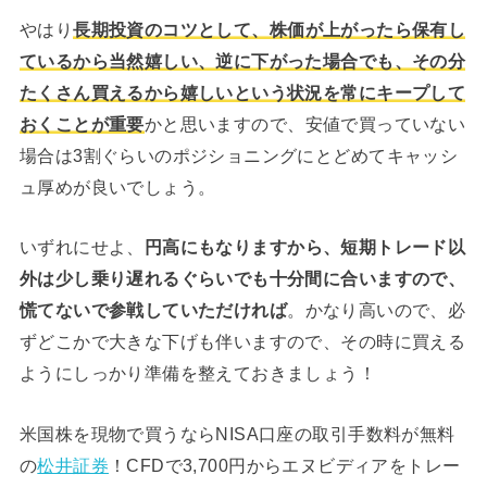
やはり
長期投資のコツとして、株価が上がったら保有し
ているから当然嬉しい、逆に下がった場合でも、その分
たくさん買えるから嬉しいという状況を常にキープして
おくことが重要
かと思いますので、安値で買っていない
場合は3割ぐらいのポジショニングにとどめてキャッシ
ュ厚めが良いでしょう。
いずれにせよ、
円高にもなりますから、短期トレード以
外は少し乗り遅れるぐらいでも十分間に合いますので、
慌てないで参戦していただければ
。かなり高いので、必
ずどこかで大きな下げも伴いますので、その時に買える
ようにしっかり準備を整えておきましょう！
米国株を現物で買うならNISA口座の取引手数料が無料
の
松井証券
！CFDで3,700円からエヌビディアをトレー