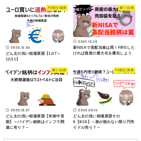
FX戦士/為替
稼ぐ/お得
2023.12.30
2020.12.06
新NISAで高配当株は罠！FIREした
ければ資産の最大化を優先しよう
どん太の浅い相場展望【12/7～
12/11】
稼ぐ/お得
FX戦士/為替
2020.10.21
2020.08.16
どん太の浅い相場展望【米株中長
どん太の浅い相場展望その
期】～バイデン銘柄はインフラ関
9【8/16】～株が崩れない限り円売
連に有り？～
りドル売り？～