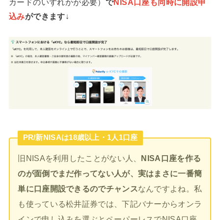
カードのいずれかが必要）
で
NISA口座も同時に開設申
込み
ができます
↓
PR/新NISAは18歳以上・1人1口座
旧NISAを利用したことがない人、
NISA口座を作る
のが面倒でまだ作ってない人が、実はまさに一番簡
単に口座開設できるのでチャンス
なんですよね。私
も使っている松井証券では、下記バナーからオンラ
インで申し込みを選ぶとペーパーレスでNISA口座