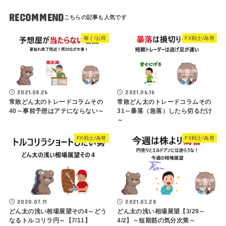
RECOMMEND
稼ぐ/お得
FX戦士/為替
2021.08.26
2021.06.16
常敗どん太のトレードコラムその
常敗どん太のトレードコラムその
40～事前予想はアテにならない～
31～暴落（急落）したら切るだけ
～
FX戦士/為替
FX戦士/為替
2020.07.11
2021.03.28
どん太の浅い相場展望その4～どう
どん太の浅い相場展望【3/29～
なるトルコリラ円～【7/11】
4/2】～短期筋の気分次第～