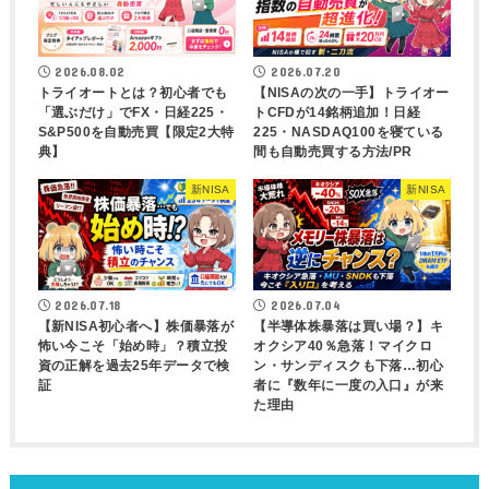
2026.08.02
2026.07.20
トライオートとは？初心者でも
【NISAの次の一手】トライオー
「選ぶだけ」でFX・日経225・
トCFDが14銘柄追加！日経
S&P500を自動売買【限定2大特
225・NASDAQ100を寝ている
典】
間も自動売買する方法/PR
新NISA
新NISA
2026.07.18
2026.07.04
【新NISA初心者へ】株価暴落が
【半導体株暴落は買い場？】キ
怖い今こそ「始め時」？積立投
オクシア40％急落！マイクロ
資の正解を過去25年データで検
ン・サンディスクも下落…初心
証
者に『数年に一度の入口』が来
た理由