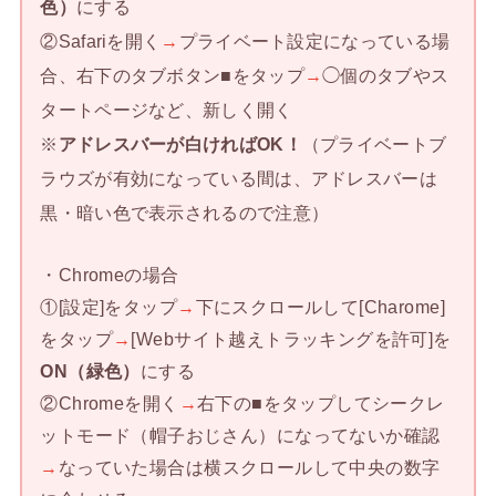
色）
にする
②Safariを開く
→
プライベート設定になっている場
合、右下のタブボタン■をタップ
→
◯個のタブやス
タートページなど、新しく開く
※
アドレスバーが白ければOK！
（プライベートブ
ラウズが有効になっている間は、アドレスバーは
黒・暗い色で表示されるので注意）
・Chromeの場合
①[設定]をタップ
→
下にスクロールして[Charome]
をタップ
→
[Webサイト越えトラッキングを許可]を
ON（緑色）
にする
②Chromeを開く
→
右下の■をタップしてシークレ
ットモード（帽子おじさん）になってないか確認
→
なっていた場合は横スクロールして中央の数字