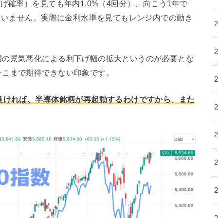
げ確率）を見ても年内1.0%（4回分）、向こう1年で
っていません。実際に金利水準を見てもレンジ内での動き
国の景気悪化による利下げ幅の拡大というのが必要とな
そこまで期待できない印象です。
良ければ、半導体銘柄が再起動するわけですから、また
。