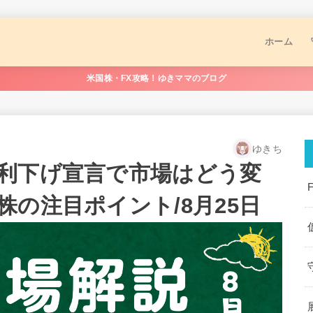
ホーム
米国株・FX攻略！ゆきママのブログ
ゆきち
利下げ宣言で市場はどう変
の注目ポイント/8月25日