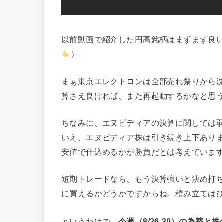
以前動画で紹介した円高銘柄はまずまず良
）
まぁ東京エレクトロンは全部売れ祭りから沈
算さえ良ければ、また再起動するかなと思
ちなみに、エヌビディアの決算に関しては
いえ、エヌビディア株は引き続き上下あり
安値で仕込めるかが勝負だとは考えていま
短期トレードなら、もう決算強いと決め打
に買えるかどうかですからね。積み立ては
というわけで、
今週（8/26-30）の為替