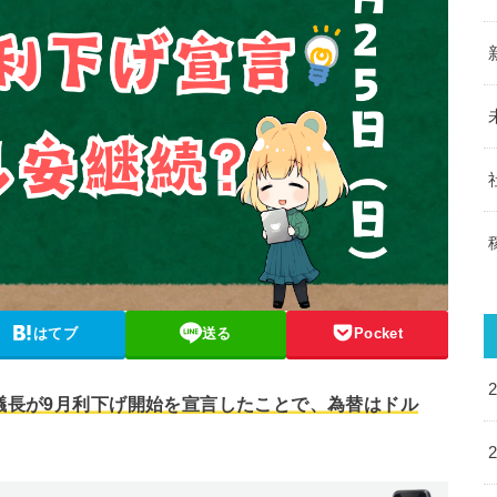
はてブ
送る
Pocket
議長が9月利下げ開始を宣言したことで、為替はドル
。