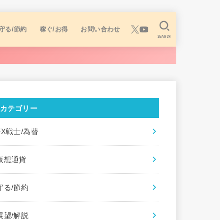
守る/節約
稼ぐ/お得
お問い合わせ
SEARCH
カテゴリー
FX戦士/為替
仮想通貨
守る/節約
展望/解説