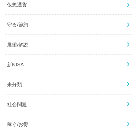
仮想通貨
守る/節約
展望/解説
新NISA
未分類
社会問題
稼ぐ/お得