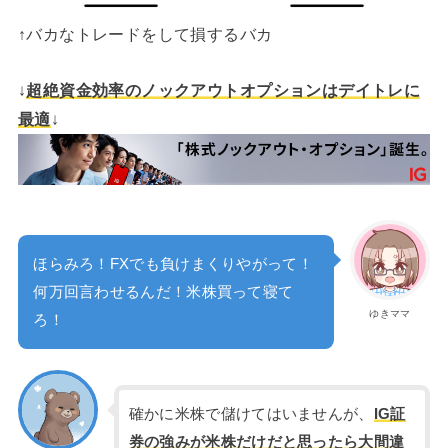
↑バカなトレードをして損するバカ
↓
超絶資金効率のノックアウトオプションはデイトレに
最適
↓
ほらみろ！FXでも負けまくりやがって！
何万回言わせるんだ！米株買って寝て
ゆきママ
ろ！
確かに米株で儲けてはいませんが、
IG証
券の強みが米株だけだと思ったら大間違