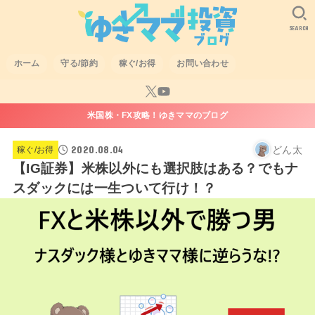
SEARCH
ホーム
守る/節約
稼ぐ/お得
お問い合わせ
米国株・FX攻略！ゆきママのブログ
2020.08.04
どん太
稼ぐ/お得
【IG証券】米株以外にも選択肢はある？でもナ
スダックには一生ついて行け！？