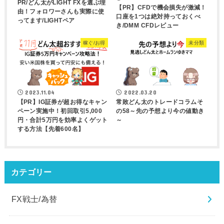
PR/どん太がLIGHT FXを選ぶ理
【PR】CFDで機会損失が激減！
由！フォロワーさんも実際に使
口座を1つは絶対持っておくべ
ってます/LIGHTペア
き/DMM CFDレビュー
稼ぐ/お得
未分類
2023.11.04
2022.03.20
【PR】IG証券が超お得なキャン
常敗どん太のトレードコラムそ
ペーン実施中！初回取引5,000
の58～先の予想より今の値動き
円・合計5万円を効率よくゲット
～
する方法【先着600名】
カテゴリー
FX戦士/為替