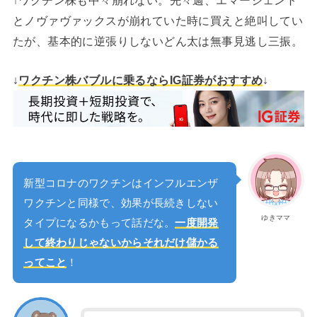
とノヴァヴァックスが崩れていた時に買えと絶叫してい
たが、基本的に逆張りしないどん太は無事見逃し三振。
↓
ワクチン株バブルに乗るならIG証券がおすすめ
↓
新型コロナのワクチンはインフルエンザ
ワクチンと同様で、効果が長続きしない
ゆきママ
タイプになるかもって話だな。
一度開発
して終わりじゃないからそれだけ儲かる
ってこと
！