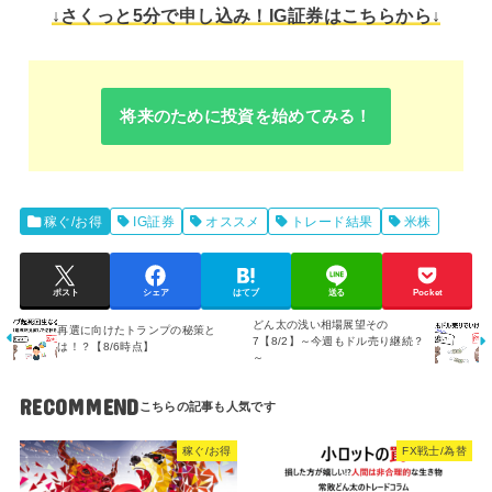
↓さくっと5分で申し込み！IG証券はこちらから↓
将来のために投資を始めてみる！
稼ぐ/お得
IG証券
オススメ
トレード結果
米株
ポスト
シェア
はてブ
送る
Pocket
どん太の浅い相場展望その
再選に向けたトランプの秘策と
7【8/2】～今週もドル売り継続？
は！？【8/6時点】
～
RECOMMEND
稼ぐ/お得
FX戦士/為替