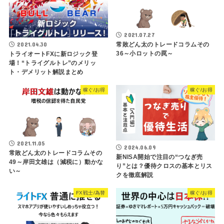
2021.07.27
2021.04.30
常敗どん太のトレードコラムその
36～小ロットの罠～
トライオートFXに新ロジック登
場！“トライグルトレ”のメリッ
ト・デメリット解説まとめ
稼ぐ/お得
稼ぐ/お得
2021.11.05
2024.06.09
常敗どん太のトレードコラムその
新NISA開始で注目の“つなぎ売
49～岸田文雄は（減税に）動かな
り”とは？優待クロスの基本とリス
い～
クを徹底解説
FX戦士/為替
稼ぐ/お得