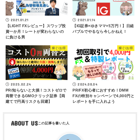
2021.01.21
2021.01.14
【LIGHT FXレビュー】スワップ投
【IG証券×ゆきママ×5万円！】日経
資一か月！レートが変わらないの
バブルでやるなら今しかねえ！
に負ける男
稼ぐ/お得
稼ぐ/お得
2025.02.24
2024.08.04
PR/知らないと大損！コストゼロで
PR/FX初心者におすすめ！DMM
両替できるGMOクリック証券【両
FXの特別キャンペーンで4,000円と
建てで円高リスクも回避】
レポートを手に入れよう
ABOUT US