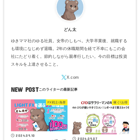
どん太
ゆきママ社のゆる社員。女帝のしもべ。大学卒業後、就職する
も環境になじめず退職。2年の休職期間を経て不幸にもこの会
社にたどり着く。節約しながら親孝行したい。今の目標は投資
スキルを上達させること。
NEW POST
FX戦士/為替
稼ぐ/お得
2024.09.10
2024.09.07