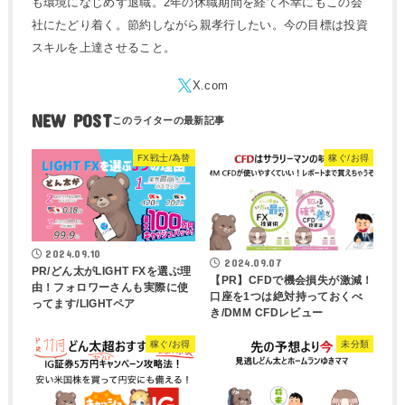
も環境になじめず退職。2年の休職期間を経て不幸にもこの会
社にたどり着く。節約しながら親孝行したい。今の目標は投資
スキルを上達させること。
NEW POST
FX戦士/為替
稼ぐ/お得
2024.09.10
2024.09.07
PR/どん太がLIGHT FXを選ぶ理
【PR】CFDで機会損失が激減！
由！フォロワーさんも実際に使
口座を1つは絶対持っておくべ
ってます/LIGHTペア
き/DMM CFDレビュー
稼ぐ/お得
未分類