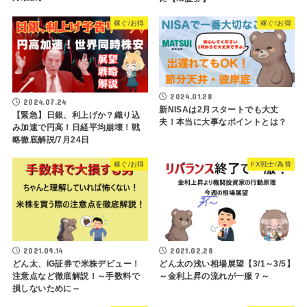
稼ぐ/お得
稼ぐ/お得
2024.01.28
2024.07.24
新NISAは2月スタートでも大丈
【緊急】日銀、利上げか？織り込
夫！本当に大事なポイントとは？
み加速で円高！日経平均崩壊！戦
略徹底解説/7月24日
稼ぐ/お得
FX戦士/為替
2021.09.14
2021.02.28
どん太、IG証券で米株デビュー！
どん太の浅い相場展望【3/1～3/5】
注意点など徹底解説！～手数料で
～金利上昇の流れが一服？～
損しないために～