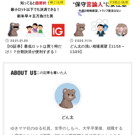
稼ぐ/お得
FX戦士/為替
2021.01.05
2020.11.14
【IG証券】最低ロットは買う時だ
どん太の浅い相場展望【11/16～
け！？分割決済が便利すぎる！
11/20】
ABOUT US
どん太
ゆきママ社のゆる社員。女帝のしもべ。大学卒業後、就職する