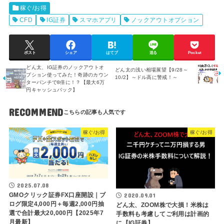
稼ぐ/お得
CFD
IG証券
スマホアプリ
ノックアウトオプション
ポスト
シェア
はてブ
送る
Pocket
どん太、IG証券のノックアウトオ
どん太の浅い相場展望【9/28～
プション使ってみた！奇跡のカウン
10/2】～ドル高に警戒！～
ターパンチで8倍に！？【最大6万
円キャッシュバック】
RECOMMEND
稼ぐ/お得
稼ぐ/お得
2025.07.08
GMOクリック証券FX口座開設｜ブ
2020.09.01
ログ限定4,000円＋毎週2,000円抽
どん太、ZOOM株で大損！米株は
選で合計最大20,000円【2025年7
手数料も考慮してご利用は計画的
月最新】
に【IG証券】