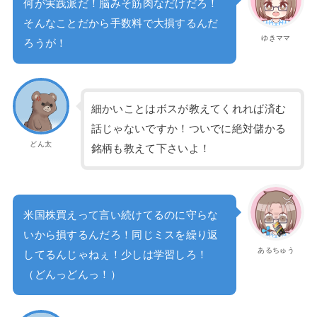
何が実践派だ！脳みそ筋肉なだけだろ！
そんなことだから手数料で大損するんだ
ゆきママ
ろうが！
細かいことはボスが教えてくれれば済む
話じゃないですか！ついでに絶対儲かる
どん太
銘柄も教えて下さいよ！
米国株買えって言い続けてるのに守らな
いから損するんだろ！同じミスを繰り返
あるちゅう
してるんじゃねぇ！少しは学習しろ！
（どんっどんっ！）