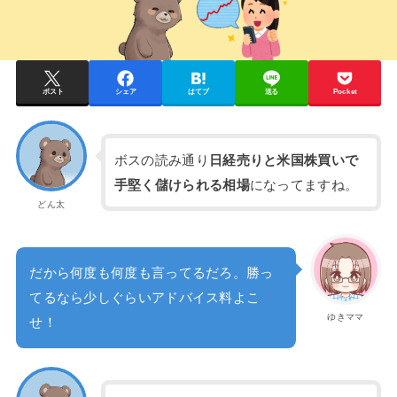
ポスト
シェア
はてブ
送る
Pocket
ボスの読み通り
日経売りと米国株買いで
手堅く儲けられる相場
になってますね。
どん太
だから何度も何度も言ってるだろ。勝っ
てるなら少しぐらいアドバイス料よこ
ゆきママ
せ！