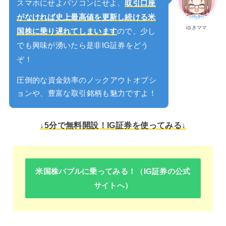
スマホにせよパソコンにせよ、
取引口座
がなければ史上最高値を更新し続ける米
ゆきママ
国株に乗り遅れてしまいます
ので、少し
でも興味が湧いたら是非IG証券をどう
ぞ！
圧倒的な資金効率のノックアウトオプシ
ョンや、豊富な取引銘柄も魅力ですよ！
↓5分で無料開設！IG証券を使ってみる↓
米国株バブルに乗ってみる！（IG証券の公式
サイトへ）