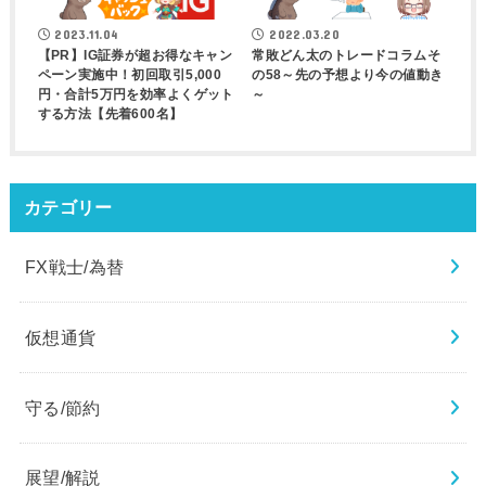
2023.11.04
2022.03.20
【PR】IG証券が超お得なキャン
常敗どん太のトレードコラムそ
ペーン実施中！初回取引5,000
の58～先の予想より今の値動き
円・合計5万円を効率よくゲット
～
する方法【先着600名】
カテゴリー
FX戦士/為替
仮想通貨
守る/節約
展望/解説