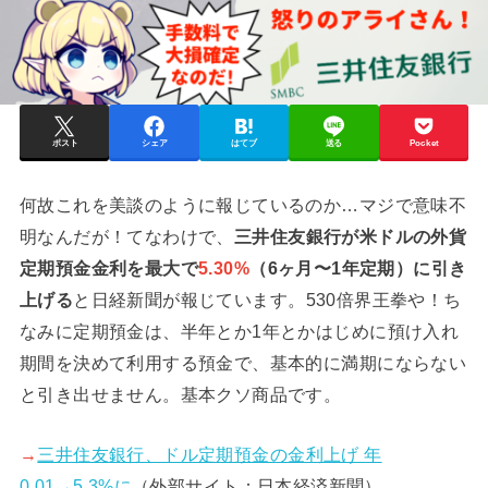
ポスト
シェア
はてブ
送る
Pocket
何故これを美談のように報じているのか…マジで意味不
明なんだが！てなわけで、
三井住友銀行が米ドルの外貨
定期預金金利を最大で
5.30%
（6ヶ月〜1年定期）に引き
上げる
と日経新聞が報じています。530倍界王拳や！ち
なみに定期預金は、半年とか1年とかはじめに預け入れ
期間を決めて利用する預金で、基本的に満期にならない
と引き出せません。基本クソ商品です。
→
三井住友銀行、ドル定期預金の金利上げ 年
0.01→5.3%に
（外部サイト：日本経済新聞）