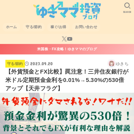
SEARCH
ホーム
守る/節約
稼ぐ/お得
お問い合わせ
米国株・FX攻略！ゆきママのブログ
2023.09.20
ゆきち
守る/節約
【外貨預金とFX比較】罠注意！三井住友銀行が
米ドル定期預金金利を0.01%→5.30%の530倍
アップ【天井フラグ】