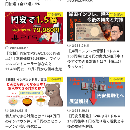
策を解説/PR/米
円抽選（全17週）/PR
守る/節約
守る/節約
2022.06.11
2024.08.27
【岸田インフレの背景】1ドル＝
【悲報】円安でPS5が13,000円値
360円時代より円の実力が低下中！
上げ！本体価格79,980円、ワイヤ
今すぐできる対策とは？【値上げ
レスコントローラーはなんと
ラッシュ】
11,480円に…/9月2日から価格改定
守る/節約
守る/節約
2024.02.12
2022.10.16
個人ができる対策とは？1杯1万円
【円安長期化】32年ぶり1ドル＝
のインバウン丼、4千円のニセコラ
148円後半！円を取り巻く現状と今
ーメンが安い時代に…
後の展望を解説