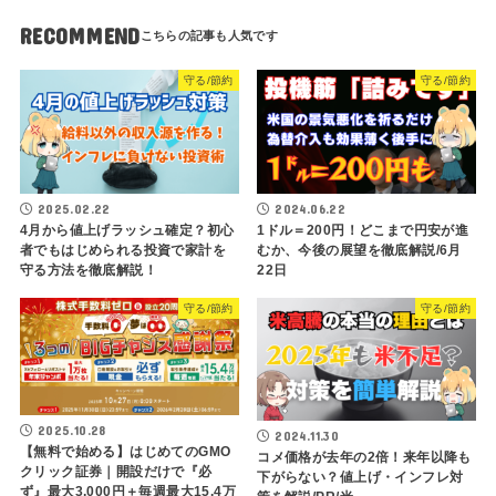
RECOMMEND
守る/節約
守る/節約
2025.02.22
2024.06.22
4月から値上げラッシュ確定？初心
1ドル＝200円！どこまで円安が進
者でもはじめられる投資で家計を
むか、今後の展望を徹底解説/6月
守る方法を徹底解説！
22日
守る/節約
守る/節約
2025.10.28
2024.11.30
【無料で始める】はじめてのGMO
コメ価格が去年の2倍！来年以降も
クリック証券｜開設だけで『必
下がらない？値上げ・インフレ対
ず』最大3,000円＋毎週最大15.4万