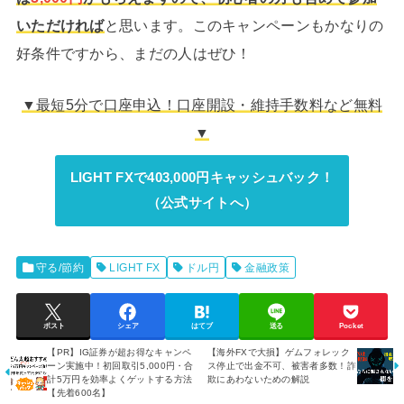
いただければ
と思います。このキャンペーンもかなりの
好条件ですから、まだの人はぜひ！
▼最短5分で口座申込！口座開設・維持手数料など無料
▼
LIGHT FXで403,000円キャッシュバック！
（公式サイトへ）
守る/節約
LIGHT FX
ドル円
金融政策
ポスト
シェア
はてブ
送る
Pocket
【PR】IG証券が超お得なキャンペ
【海外FXで大損】ゲムフォレック
ーン実施中！初回取引5,000円・合
ス停止で出金不可、被害者多数！詐
計5万円を効率よくゲットする方法
欺にあわないための解説
【先着600名】