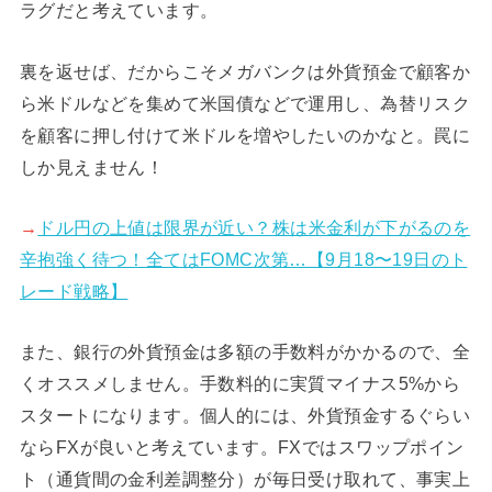
ラグだと考えています。
裏を返せば、だからこそメガバンクは外貨預金で顧客か
ら米ドルなどを集めて米国債などで運用し、為替リスク
を顧客に押し付けて米ドルを増やしたいのかなと。罠に
しか見えません！
→
ドル円の上値は限界が近い？株は米金利が下がるのを
辛抱強く待つ！全てはFOMC次第…【9月18〜19日のト
レード戦略】
また、銀行の外貨預金は多額の手数料がかかるので、全
くオススメしません。手数料的に実質マイナス5%から
スタートになります。個人的には、外貨預金するぐらい
ならFXが良いと考えています。FXではスワップポイン
ト（通貨間の金利差調整分）が毎日受け取れて、事実上