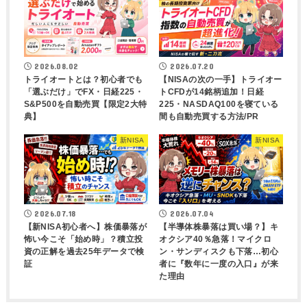
2026.08.02
2026.07.20
トライオートとは？初心者でも
【NISAの次の一手】トライオー
「選ぶだけ」でFX・日経225・
トCFDが14銘柄追加！日経
S&P500を自動売買【限定2大特
225・NASDAQ100を寝ている
典】
間も自動売買する方法/PR
新NISA
新NISA
2026.07.18
2026.07.04
【新NISA初心者へ】株価暴落が
【半導体株暴落は買い場？】キ
怖い今こそ「始め時」？積立投
オクシア40％急落！マイクロ
資の正解を過去25年データで検
ン・サンディスクも下落…初心
証
者に『数年に一度の入口』が来
た理由