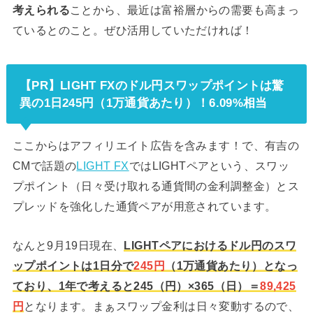
考えられる
ことから、最近は富裕層からの需要も高まっ
ているとのこと。ぜひ活用していただければ！
【PR】LIGHT FXのドル円スワップポイントは驚
異の1日245円（1万通貨あたり）！6.09%相当
ここからはアフィリエイト広告を含みます！で、有吉の
CMで話題の
LIGHT FX
ではLIGHTペアという、スワッ
プポイント（日々受け取れる通貨間の金利調整金）とス
プレッドを強化した通貨ペアが用意されています。
なんと9月19日現在、
LIGHTペアにおけるドル円のスワ
ップポイントは1日分で
245円
（1万通貨あたり）となっ
ており、1年で考えると245（円）×365（日）＝
89,425
円
となります。まぁスワップ金利は日々変動するので、