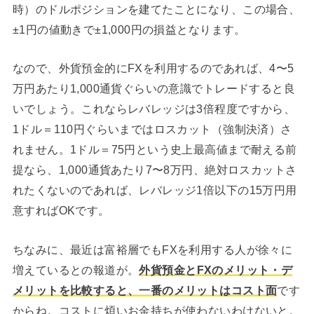
時）のドルポジションを建てたことになり、この場合、
±1円の値動きで±1,000円の損益となります。
なので、外貨預金的にFXを利用するのであれば、4〜5
万円あたり1,000通貨ぐらいの意識でトレードすると良
いでしょう。これならレバレッジは3倍程度ですから、
1ドル＝110円ぐらいまではロスカット（強制決済）さ
れません。1ドル＝75円という史上最高値まで耐える前
提なら、1,000通貨あたり7〜8万円、絶対ロスカットさ
れたくないのであれば、レバレッジ1倍以下の15万円用
意すればOKです。
ちなみに、最近は富裕層でもFXを利用する人が徐々に
増えているとの報道が。
外貨預金とFXのメリット・デ
メリットを比較すると、一番のメリットはコスト面
です
からね。コストに煩いお金持ちが使わないわけないと。