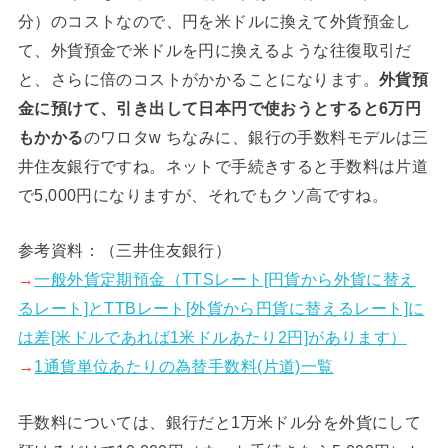
分）のコストなので、円を米ドルに換えて外貨預金し
て、外貨預金で米ドルを円に換えるような往復取引だ
と、さらに倍のコストがかかることになります。
外貨預
金に預けて、引き出して日本円で使おうとすると6万円
もかかる
のワロタw ちなみに、銀行の手数料モデルは三
井住友銀行ですね。ネットで手続きすると手数料は片道
で5,000円になりますが、それでもクソ高ですね。
参考資料：（三井住友銀行）
→
一般外貨定期預金（TTSレート[円貨から外貨に替え
るレート]とTTBレート[外貨から円貨に替えるレート]に
は差[米ドルであれば1米ドルあたり2円]があります）
→
1通貨単位あたりの為替手数料(片道)一覧
手数料については、銀行だと1万米ドル分を外貨にして