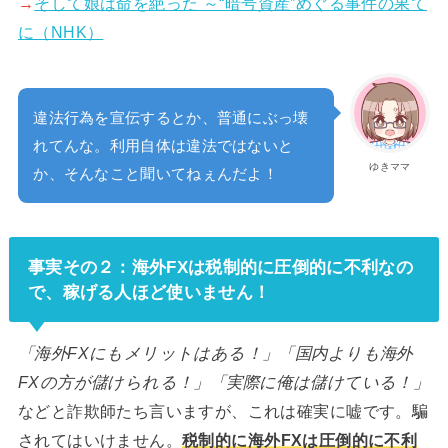
→
そして娘は命を絶った ～“暗号資産”めぐる事件の果て
に（NHK）
違法行為を宣伝するとか、普通にぶっ壊
れてんな。利用自体は違法ではないと
ゆきママ
か、そんなこと聞いてねぇんだよ！
事実その２：海外FXは税制的に圧倒的に不利なの
で、稼げる人ほど使いません！
「海外FXにもメリットはある！」「国内よりも海外
FXの方が儲けられる！」「実際に俺は儲けている！」
などと詐欺師たち言いますが、これは確実に嘘です。騙
されてはいけません。
税制的に海外FXは圧倒的に不利