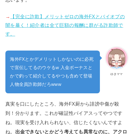
→
【完全に詐欺】メリットゼロの海外FXとバイオプの
闇を暴く！紹介者は全て巨額の報酬に群がる詐欺師で
す。
海外FXとかデメリットしかないのに必死
で宣伝してるのウケるw 入金ボーナスと
ゆきママ
かで釣って紹介してるやつも含めて登場
人物全員詐欺師だろwww
真実を口にしたところ、海外FX厨から誹謗中傷が殺
到！分かります。これが確証性バイアスってやつです
ね。現実を受け入れられない、信じたくないんですよ
ね。
出金できないとかどう考えても異常なのに、アクロ