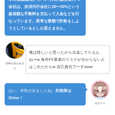
会社は、決済代行会社に20〜30%という
超高額な手数料を支払って入金などを行
なっています。異常な業態で詐欺をしよ
うとしているとしか思えません。
俺は怪しいと思ったから出金してたもん
ね〜w 海外FX業者のリスクが分からない人
自称お金がある
はこれだからw 自己責任でーすwww
人
はい、本性が出ましたね。
詐欺師は
Shine！
ゆきママ