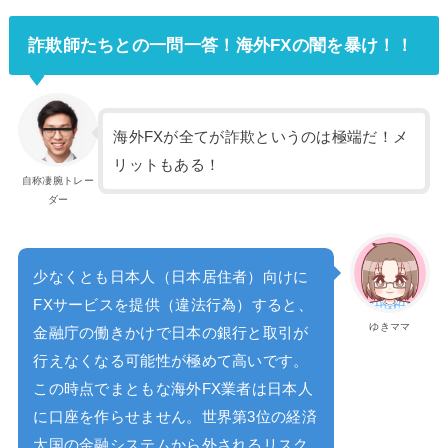
詐欺師たちとの一問一答！海外FXの闇を暴け！！
海外FXが全てが詐欺というのは極端だ！メ
リットもある！
自称凄腕トレー
ダー
少なくとも日本人（日本居住者）向けに
FXサービスを提供（違法行為）すると、
ゆきママ
金融庁の働きかけで日本の銀行と取引が
行えなくなる可能性が極めて高いです。
この時点でまともな海外FX業者は日本人
に口座を作らせません。世界第3位の経済
大国の金融システムから外されるリスク