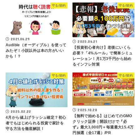
守る/節約
守る/節約
2021.06.29
2025.06.21
Audible（オーディブル）を使って
【投資初心者向け】老後にいくら
みたぞ！小説以外は本の方がいい
必要？「4%ルール」で簡単シミュ
かも！？
レーション！月1万3千円から始め
るインフレ対策
守る/節約
守る/節約
2025.10.28
2025.02.22
【無料で始める】はじめてのGMO
4月から値上げラッシュ確定？初心
クリック証券｜開設だけで『必
者でもはじめられる投資で家計を
ず』最大3,000円＋毎週最大15.4万
守る方法を徹底解説！
円抽選（全17週）/PR