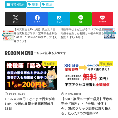
守る/節約
犯罪
違法
ポスト
シェア
はてブ
送る
Pocket
【外貨預金とFX比較】罠注意！三
日経平均はまだ上がる？バブル後最
井住友銀行が米ドル定期預金金利を
高値を更新した要因と今後の展望を
0.01%→5.30%の530倍アップ【天
解説！【5月20日】
井フラグ】
RECOMMEND
守る/節約
守る/節約
2024.06.22
2025.08.11
1ドル＝200円！どこまで円安が進
【SBI・楽天ユーザー必見】手数料
むか、今後の展望を徹底解説/6月
完全『無料』・『全額』補償！
22日
今、GMOクリック証券に乗り換え
る、たった2つの理由/PR