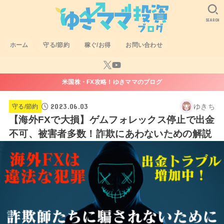
SEARCH
ホーム
守る/節約
稼ぐ/お得
お問い合わせ
米国株・FX攻略！ゆきママのブログ
2023.06.03
ゆきち
守る/節約
【海外FXで大損】ゲムフォレックス停止で出金
不可、被害者多数！詐欺にあわないための解説