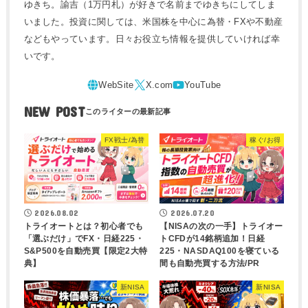
ゆきち。諭吉（1万円札）が好きで名前までゆきちにしてしま
いました。投資に関しては、米国株を中心に為替・FXや不動産
などもやっています。日々お役立ち情報を提供していければ幸
いです。
NEW POST
FX戦士/為替
稼ぐ/お得
2026.08.02
2026.07.20
トライオートとは？初心者でも
【NISAの次の一手】トライオー
「選ぶだけ」でFX・日経225・
トCFDが14銘柄追加！日経
S&P500を自動売買【限定2大特
225・NASDAQ100を寝ている
典】
間も自動売買する方法/PR
新NISA
新NISA