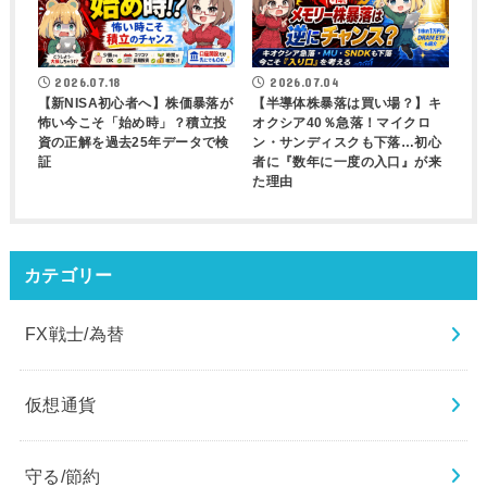
2026.07.18
2026.07.04
【新NISA初心者へ】株価暴落が
【半導体株暴落は買い場？】キ
怖い今こそ「始め時」？積立投
オクシア40％急落！マイクロ
資の正解を過去25年データで検
ン・サンディスクも下落…初心
証
者に『数年に一度の入口』が来
た理由
カテゴリー
FX戦士/為替
仮想通貨
守る/節約