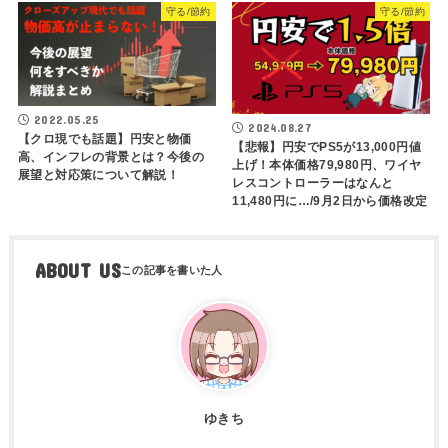
守る/節約
守る/節約
2022.05.25
2024.08.27
【クロ現でも話題】円安と物価
【悲報】円安でPS5が13,000円値
高、インフレの背景とは？今後の
上げ！本体価格79,980円、ワイヤ
展望と対応策について解説！
レスコントローラーはなんと
11,480円に…/9月2日から価格改定
ABOUT US
ゆきち