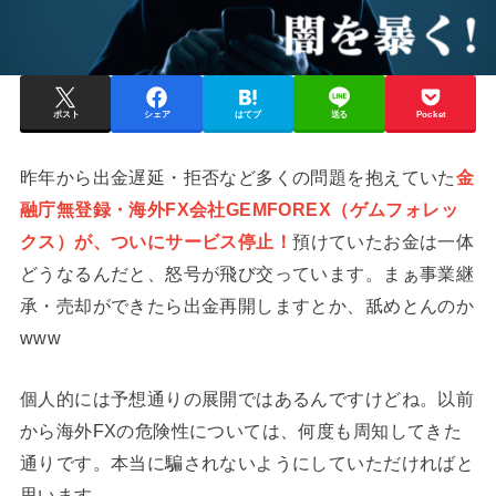
ポスト
シェア
はてブ
送る
Pocket
昨年から出金遅延・拒否など多くの問題を抱えていた
金
融庁無登録・海外FX会社GEMFOREX（ゲムフォレッ
クス）が、ついにサービス停止！
預けていたお金は一体
どうなるんだと、怒号が飛び交っています。まぁ事業継
承・売却ができたら出金再開しますとか、舐めとんのか
www
個人的には予想通りの展開ではあるんですけどね。以前
から海外FXの危険性については、何度も周知してきた
通りです。本当に騙されないようにしていただければと
思います。