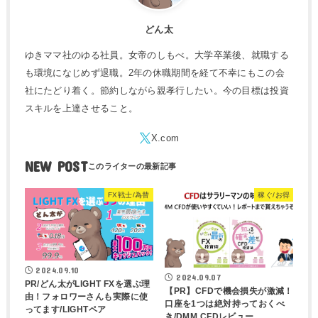
どん太
ゆきママ社のゆる社員。女帝のしもべ。大学卒業後、就職する
も環境になじめず退職。2年の休職期間を経て不幸にもこの会
社にたどり着く。節約しながら親孝行したい。今の目標は投資
スキルを上達させること。
NEW POST
FX戦士/為替
稼ぐ/お得
2024.09.10
2024.09.07
PR/どん太がLIGHT FXを選ぶ理
【PR】CFDで機会損失が激減！
由！フォロワーさんも実際に使
口座を1つは絶対持っておくべ
ってます/LIGHTペア
き/DMM CFDレビュー