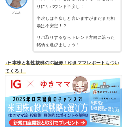
りにリバウンド半戻し！
どん太
半戻しは全戻しと言いますがまだまだ相
場は不安定！？
リバ取りするならトレンド方向に沿った
銘柄を選びましょう！
↓日本株と相性抜群のIG証券！ゆきママレポートもつい
てくる！↓