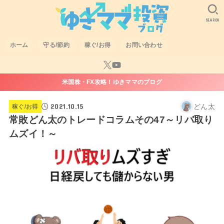
SEARCH
ホーム
守る/節約
稼ぐ/お得
お問い合わせ
米国株・FX攻略！ゆきママのブログ
2021.10.15
どん太
稼ぐ/お得
常敗どん太のトレードコラムその47～リバ取り
ムズイ！～