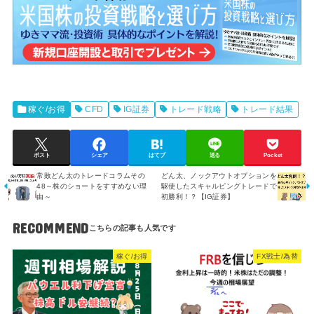
稼ぐ/お得
CFD
IG証券
トレード戦略
トレード結果
ポスト
シェア
はてブ
送る
Pocket
常敗どん太のトレードコラムその
どん太、ノックアウトオプションを
48～株のショートをすすめない理
駆使したスキャルピングトレードで
由～
初勝利！？【IG証券】
RECOMMEND
稼ぐ/お得
FX戦士/為替