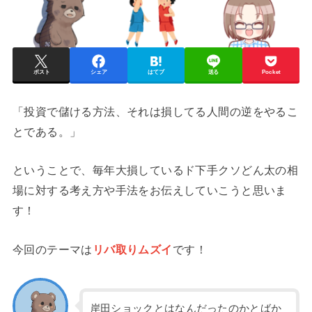
ポスト
シェア
はてブ
送る
Pocket
「投資で儲ける方法、それは損してる人間の逆をやるこ
とである。」
ということで、毎年大損しているド下手クソどん太の相
場に対する考え方や手法をお伝えしていこうと思いま
す！
今回のテーマは
リバ取りムズイ
です！
岸田ショックとはなんだったのかとばか