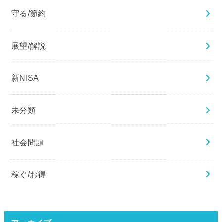
守る/節約
展望/解説
新NISA
未分類
社会問題
稼ぐ/お得