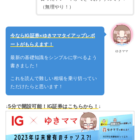
（無理やり！）
今ならIG証券×ゆきママタイアップレポ
ートがもらえます！
ゆきママ
最新の基礎知識をシンプルに学べるよう
書きました！
これを読んで難しい相場を乗り切ってい
ただけたらと思います！
↓
5分で開設可能！IG証券はこちらから！
↓