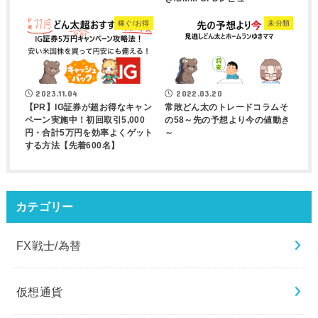
稼ぐ/お得
未分類
2023.11.04
2022.03.20
【PR】IG証券が超お得なキャン
常敗どん太のトレードコラムそ
ペーン実施中！初回取引5,000
の58～先の予想より今の値動き
円・合計5万円を効率よくゲット
～
する方法【先着600名】
カテゴリー
FX戦士/為替
仮想通貨