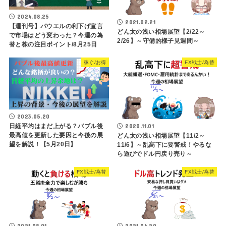
2024.08.25
2021.02.21
【週刊号】パウエルの利下げ宣言
どん太の浅い相場展望【2/22～
で市場はどう変わった？今週の為
2/26】～守備的様子見週間～
替と株の注目ポイント/8月25日
稼ぐ/お得
FX戦士/為替
2023.05.20
2020.11.01
日経平均はまだ上がる？バブル後
最高値を更新した要因と今後の展
どん太の浅い相場展望【11/2～
望を解説！【5月20日】
11/6】～乱高下に要警戒！やるな
ら遊びでドル円戻り売り～
FX戦士/為替
FX戦士/為替
2021.08.01
2021.06.20