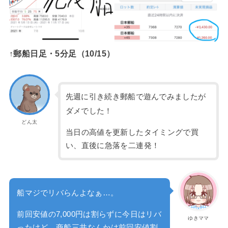
↑郵船日足・5分足（10/15）
先週に引き続き郵船で遊んでみましたが
ダメでした！
どん太
当日の高値を更新したタイミングで買
い、直後に急落を二連発！
船マジでリバらんよなぁ…。
前回安値の7,000円は割らずに今日はリバ
ゆきママ
ったけど、商船三井なんかは前回安値割