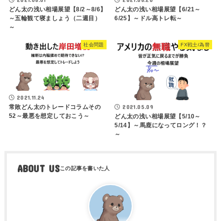
どん太の浅い相場展望【8/2～8/6】
どん太の浅い相場展望【6/21～
～五輪観て寝ましょう（二週目）
6/25】～ドル高トレ転～
～
社会問題
FX戦士/為替
2021.11.24
2021.05.09
常敗どん太のトレードコラムその
52～最悪を想定しておこう～
どん太の浅い相場展望【5/10～
5/14】～馬鹿になってロング！？
～
ABOUT US