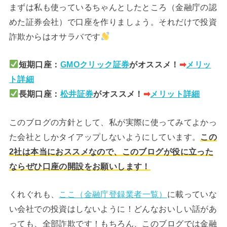
まずは私も使っているちゃんとしたところ（金融庁の認
めた証券会社）で口座を作りましょう。それだけで投資
詐欺からはオサラバです
短期口座：
GMOクリック証券
がオススメ！
➡︎
メリッ
ト詳細
長期口座：
松井証券
がオススメ！
➡︎
メリット詳細
このブログの方針として、私が実際に使ってみてよかっ
た会社としかタイアップしないようにしています。
この
2社は本当におススメなので、このブログが役に立った
ならぜひ口座の開設をお願いします！
くれぐれも、
ここ（金融庁登録業者一覧）
に載っていな
い会社での投資はしないように！どんなおいしい話があ
っても、全部詐欺です！もちろん、このブログでは金融