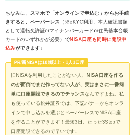
ちなみに、
スマホで「オンラインで申込む」からお手続
きすると、ペーパーレス
（※eKYC利用、本人確認書類
として運転免許証orマイナンバーカードor住民基本台帳
カードのいずれかが必要）
で
NISA口座も同時に開設申
込み
ができます
↓
PR/新NISAは18歳以上・1人1口座
旧NISAを利用したことがない人、
NISA口座を作る
のが面倒でまだ作ってない人が、実はまさに一番簡
単に口座開設できるのでチャンス
なんですよね。私
も使っている松井証券では、下記バナーからオンラ
インで申し込みを選ぶとペーパーレスでNISA口座
を作ることができます！最短3日、たった3Stepで
口座開設できるので早いです↓