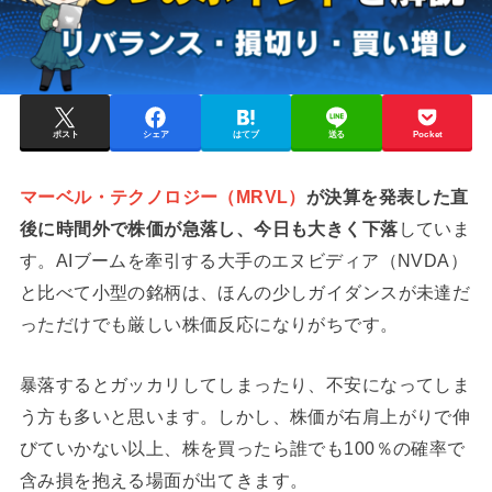
ポスト
シェア
はてブ
送る
Pocket
マーベル・テクノロジー（MRVL）
が決算を発表した直
後に時間外で株価が急落し、今日も大きく下落
していま
す。AIブームを牽引する大手のエヌビディア（NVDA）
と比べて小型の銘柄は、ほんの少しガイダンスが未達だ
っただけでも厳しい株価反応になりがちです。
暴落するとガッカリしてしまったり、不安になってしま
う方も多いと思います。しかし、株価が右肩上がりで伸
びていかない以上、株を買ったら誰でも100％の確率で
含み損を抱える場面が出てきます。