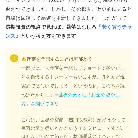
リーマンショック（2008年）など、大きな暴落が繰り
返されてきました。しかし、その都度、歴史的に見ると
市場は回復して高値を更新してきました。したがって、
長期投資の視点で見れば、暴落はむしろ
『安く買うチャ
ンス』
という考え方もできます
。
暴落を予想することは可能か？
一部では、大暴落を予想してショートで稼いだこ
とを自慢するトレーダーもいますが、ほとんど現
実的ではないでしょう。というのも、この本を読
めばわかります
➡︎
世界の天才に「お金の増やし
方」を聞いてきた
これは、世界の富豪（機関投資家）がどうやって
巨万の富を築いたかというインタビューですが、
ほとんどがなす術もなく株価暴落にぶつかって、