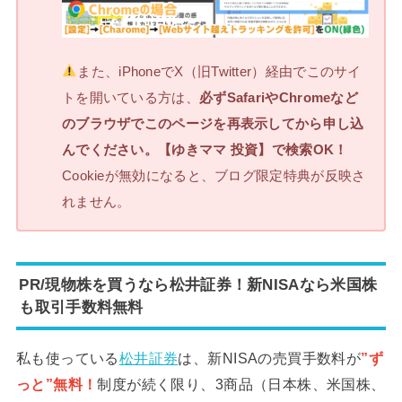
また、iPhoneでX（旧Twitter）経由でこのサイ
トを開いている方は、
必ずSafariやChromeなど
のブラウザでこのページを再表示してから申し込
んでください。【ゆきママ 投資】で検索OK！
Cookieが無効になると、ブログ限定特典が反映さ
れません。
PR/現物株を買うなら松井証券！新NISAなら米国株
も取引手数料無料
私も使っている
松井証券
は、新NISAの売買手数料が
”ず
っと”無料！
制度が続く限り、3商品（日本株、米国株、