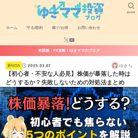
SEARCH
ホーム
守る/節約
稼ぐ/お得
お問い合わせ
米国株・FX攻略！ゆきママのブログ
2025.03.07
ゆきち
新NISA
【初心者・不安な人必見】株価が暴落した時は
どうするか？失敗しないための対処法まとめ