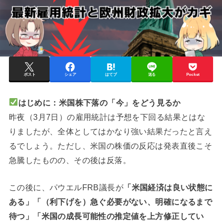
ポスト
シェア
はてブ
送る
Pocket
はじめに：米国株下落の「今」をどう見るか
昨夜（3月7日）の雇用統計は予想を下回る結果とはな
りましたが、全体としてはかなり強い結果だったと言え
るでしょう。ただし、米国の株価の反応は発表直後こそ
急騰したものの、その後は反落。
この後に、パウエルFRB議長が
「米国経済は良い状態に
ある」「（利下げを）急ぐ必要がない、明確になるまで
待つ」「米国の成長可能性の推定値を上方修正してい