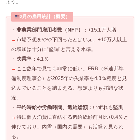
ょう。
2月の雇用統計（概要）
・
非農業部門雇用者数（NFP）
：+15.1万人増
→
市場予想をやや下回ったとはいえ、+10万人以上
の増加は十分に“堅調”と言える水準。
・
失業率
：4.1％
→
ここ数年で見ても非常に低い。FRB（米連邦準
備制度理事会）が2025年の失業率を4.3％程度と見
込んでいることを踏まえる、想定よりも好調な状
況。
・
平均時給や労働時間、週給総額
：いずれも堅調
→
特に個人消費に直結する週給総額前月比+0.4％と
伸びており、内需（国内の需要）も活発と見られ
る。