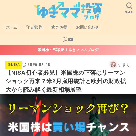
SEARCH
ホーム
守る/節約
稼ぐ/お得
お問い合わせ
米国株・FX攻略！ゆきママのブログ
2025.03.08
ゆきち
新NISA
【NISA初心者必見】米国株の下落はリーマン
ショック再来？米2月雇用統計と欧州の財政拡
大から読み解く最新相場展望