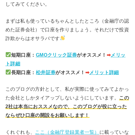
してみてください。
まずは私も使っているちゃんとしたところ（金融庁の認
めた証券会社）で口座を作りましょう。それだけで投資
詐欺からはオサラバです
短期口座：
GMOクリック証券
がオススメ！
➡︎
メリッ
ト詳細
長期口座：
松井証券
がオススメ！
➡︎
メリット詳細
このブログの方針として、私が実際に使ってみてよかっ
た会社としかタイアップしないようにしています。
この
2社は本当におススメなので、このブログが役に立った
ならぜひ口座の開設をお願いします！
くれぐれも、
ここ（金融庁登録業者一覧）
に載っていな