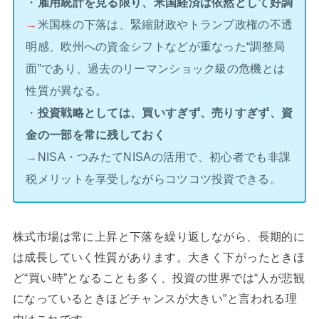
・
雇用統計を見る限り、米国経済は依然として好調
→
米国株の下落は、緊縮財政やトランプ政権の不透
明感、欧州への資金シフトなどが重なった“調整局
面”であり、過去のリーマンショック級の危機とは
性質が異なる。
・
投資戦略としては、買いすぎず、売りすぎず、資
金の一部を常に残しておく
→
NISA・つみたてNISAの活用で、初心者でも非課
税メリットを享受しながらコツコツ投資できる。
株式市場は常に上昇と下落を繰り返しながら、長期的に
は成長していく性質があります。大きく下がったときほ
ど“買い時”となることも多く、投資の世界では“人が悲観
になっているときほどチャンスが大きい”と言われる理
由はこれです。