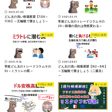
2021.07.25
2021.02.19
どん太の浅い相場展望【7/26～
7/30】～五輪観て寝ましょう～
常敗どん太のトレードコラムその
20～相場の流れは突然変わる～
稼ぐ/お得
FX戦士/為替
2021.11.16
2021.08.01
常敗どん太のトレードコラムその
どん太の浅い相場展望【8/2～8/6】
51～ミラトレの罠～
～五輪観て寝ましょう（二週目）
～
FX戦士/為替
稼ぐ/お得