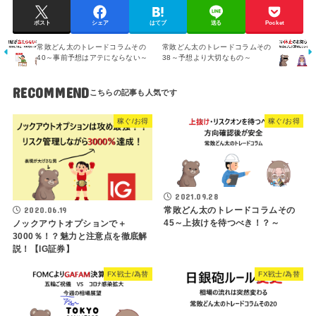
ポスト
シェア
はてブ
送る
Pocket
常敗どん太のトレードコラムその
常敗どん太のトレードコラムその
40～事前予想はアテにならない～
38～予想より大切なもの～
RECOMMEND
稼ぐ/お得
稼ぐ/お得
2021.09.28
2020.06.19
常敗どん太のトレードコラムその
45～上抜けを待つべき！？～
ノックアウトオプションで＋
3000％！？魅力と注意点を徹底解
説！【IG証券】
FX戦士/為替
FX戦士/為替