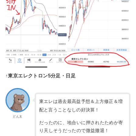
↑東京エレクトロン5分足・日足
東エレは過去最高益予想＆上方修正＆増
配と言うことなしの好決算！
どん太
だったのに、地合いに押されたためか寄
り天しそうだったので微益撤退！