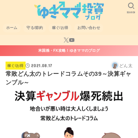
SEARCH
ホーム
守る/節約
稼ぐ/お得
お問い合わせ
米国株・FX攻略！ゆきママのブログ
2021.08.17
どん太
稼ぐ/お得
常敗どん太のトレードコラムその39～決算ギャ
ンブル～