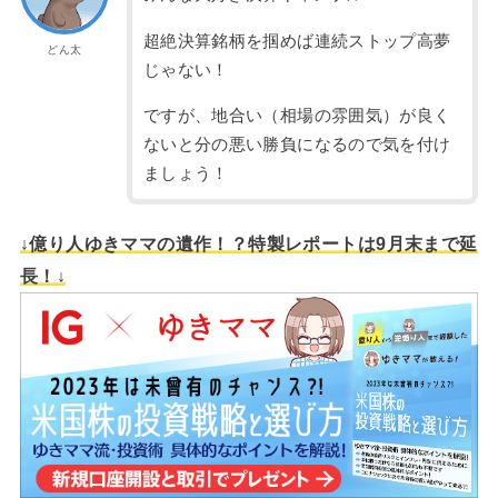
超絶決算銘柄を掴めば連続ストップ高夢
どん太
じゃない！
ですが、地合い（相場の雰囲気）が良く
ないと分の悪い勝負になるので気を付け
ましょう！
↓億り人ゆきママの遺作！？特製レポートは9月末まで延
長！↓