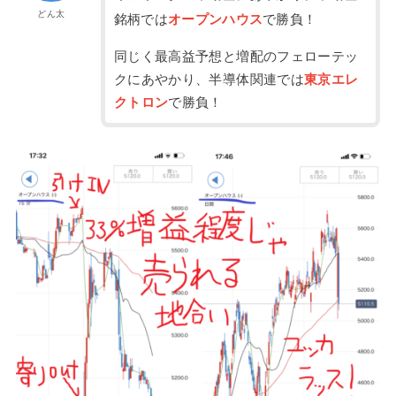
どん太
銘柄では
オープンハウス
で勝負！
同じく最高益予想と増配のフェローテッ
クにあやかり、半導体関連では
東京エレ
クトロン
で勝負！