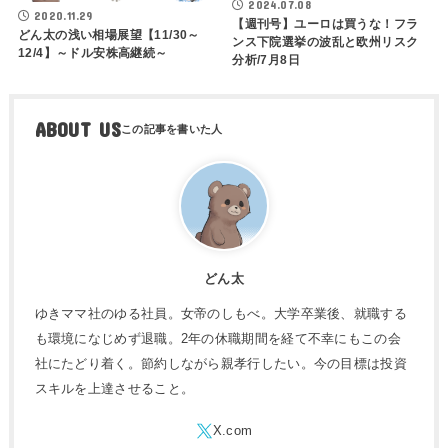
2024.07.08
2020.11.29
【週刊号】ユーロは買うな！フラ
どん太の浅い相場展望【11/30～
ンス下院選挙の波乱と欧州リスク
12/4】～ドル安株高継続～
分析/7月8日
ABOUT US
どん太
ゆきママ社のゆる社員。女帝のしもべ。大学卒業後、就職する
も環境になじめず退職。2年の休職期間を経て不幸にもこの会
社にたどり着く。節約しながら親孝行したい。今の目標は投資
スキルを上達させること。