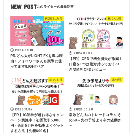
NEW POST
FX戦士/為替
稼ぐ/お得
2024.09.10
2024.09.07
PR/どん太がLIGHT FXを選ぶ理
【PR】CFDで機会損失が激減！
由！フォロワーさんも実際に使
口座を1つは絶対持っておくべ
ってます/LIGHTペア
き/DMM CFDレビュー
稼ぐ/お得
未分類
2023.11.04
2022.03.20
【PR】IG証券が超お得なキャン
常敗どん太のトレードコラムそ
ペーン実施中！初回取引5,000
の58～先の予想より今の値動き
円・合計5万円を効率よくゲット
～
する方法【先着600名】