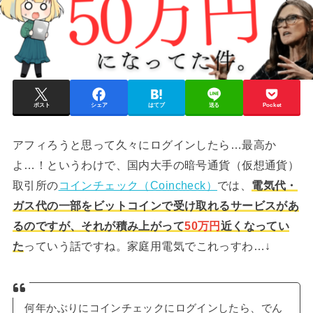
ポスト
シェア
はてブ
送る
Pocket
アフィろうと思って久々にログインしたら…最高か
よ…！というわけで、国内大手の暗号通貨（仮想通貨）
取引所の
コインチェック（Coincheck）
では、
電気代・
ガス代の一部をビットコインで受け取れるサービスがあ
るのですが、それが積み上がって
50万円
近くなってい
た
っていう話ですね。家庭用電気でこれっすわ…↓
何年かぶりにコインチェックにログインしたら、でん