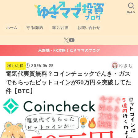
SEARCH
ホーム
守る/節約
稼ぐ/お得
お問い合わせ
米国株・FX攻略！ゆきママのブログ
2024.04.28
ゆきち
稼ぐ/お得
電気代実質無料？コインチェックでんき・ガス
でもらったビットコインが50万円を突破してた
件【BTC】