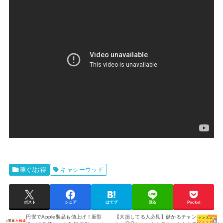
稼ぐ/お得
キャシーウッド
ポスト
シェア
はてブ
送る
Pocket
円安でApple製品も値上げ！新型
【大損してる人必見】儲かるチャン