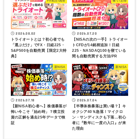
FX戦士/為替
稼ぐ/お得
2026.08.02
2026.07.20
トライオートとは？初心者でも
【NISAの次の一手】トライオー
「選ぶだけ」でFX・日経225・
トCFDが14銘柄追加！日経
S&P500を自動売買【限定2大特
225・NASDAQ100を寝ている
典】
間も自動売買する方法/PR
新NISA
新NISA
2026.07.18
2026.07.04
【新NISA初心者へ】株価暴落が
【半導体株暴落は買い場？】キ
怖い今こそ「始め時」？積立投
オクシア40％急落！マイクロ
資の正解を過去25年データで検
ン・サンディスクも下落…初心
証
者に『数年に一度の入口』が来
た理由