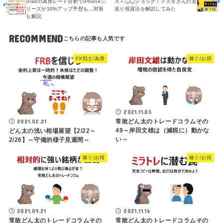
iPadの為替レート分析でiPhoneシ
ス＝◯◯ショック！テスタさんの見
リーズが10%アップ予想も…対策
送り投資法を解説してみた
も解説
RECOMMEND
FX戦士/為替
稼ぐ/お得
2021.11.05
2021.02.21
常敗どん太のトレードコラムその
49～岸田文雄は（減税に）動かな
どん太の浅い相場展望【2/22～
い～
2/26】～守備的様子見週間～
稼ぐ/お得
稼ぐ/お得
2021.09.21
2021.11.16
常敗どん太のトレードコラムその
常敗どん太のトレードコラムその