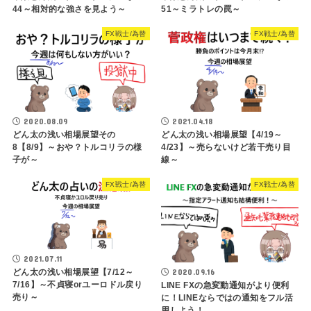
44～相対的な強さを見よう～
51～ミラトレの罠～
FX戦士/為替
FX戦士/為替
2020.08.09
2021.04.18
どん太の浅い相場展望その
どん太の浅い相場展望【4/19～
8【8/9】～おや？トルコリラの様
4/23】～売らないけど若干売り目
子が～
線～
FX戦士/為替
FX戦士/為替
2021.07.11
2020.09.16
どん太の浅い相場展望【7/12～
7/16】～不貞寝orユーロドル戻り
LINE FXの急変動通知がより便利
売り～
に！LINEならではの通知をフル活
用しよう！