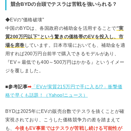
競合BYDの台頭でテスラは苦戦を強いられる？
◆EVの“価格破壊”
中国のBYDは、各国政府の補助金を活用することで
“実
質200万円以下”という驚きの価格帯のEVを投入し、市
場を席巻
しています。日本市場においても、補助金を適
用すれば200万円台前半で購入できるモデルがあり、
『EV＝最低でも400～500万円はかかる』というイメー
ジを覆しました。
■参考記事
➡︎
「EVが実質215万円で手に入る!?」衝撃価
格で早くも話題！（Yahoo!ニュース）
BYDは2025年にEVの販売台数でテスラを抜くことが確
実視されており、こうした価格競争力の差を踏まえて
も、
今後もEV事業ではテスラが苦戦し続ける可能性が