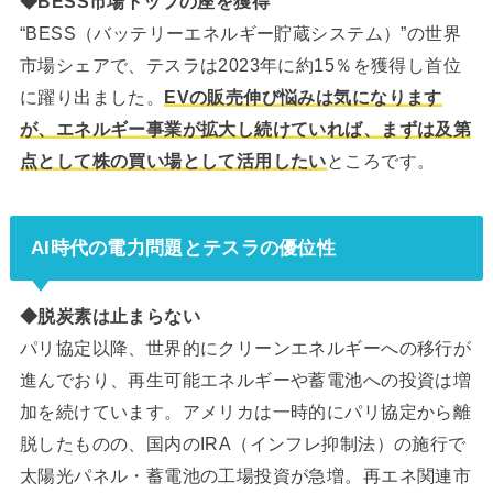
◆BESS市場トップの座を獲得
“BESS（バッテリーエネルギー貯蔵システム）”の世界
市場シェアで、テスラは2023年に約15％を獲得し首位
に躍り出ました。
EVの販売伸び悩みは気になります
が、エネルギー事業が拡大し続けていれば、まずは及第
点として株の買い場として活用したい
ところです。
AI時代の電力問題とテスラの優位性
◆脱炭素は止まらない
パリ協定以降、世界的にクリーンエネルギーへの移行が
進んでおり、再生可能エネルギーや蓄電池への投資は増
加を続けています。アメリカは一時的にパリ協定から離
脱したものの、国内のIRA（インフレ抑制法）の施行で
太陽光パネル・蓄電池の工場投資が急増。再エネ関連市