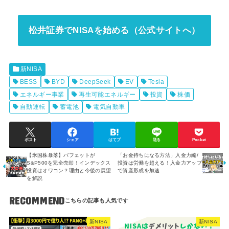
松井証券でNISAを始める（公式サイトへ）
新NISA
BESS
BYD
DeepSeek
EV
Tesla
エネルギー事業
再生可能エネルギー
投資
株価
自動運転
蓄電池
電気自動車
ポスト
シェア
はてブ
送る
Pocket
【米国株暴落】バフェットが
「お金持ちになる方法」入金力編/
S&P500を完全売却！インデックス
投資は労働を超える！入金力アップ
投資はオワコン？理由と今後の展望
で資産形成を加速
を解説
RECOMMEND
新NISA
新NISA