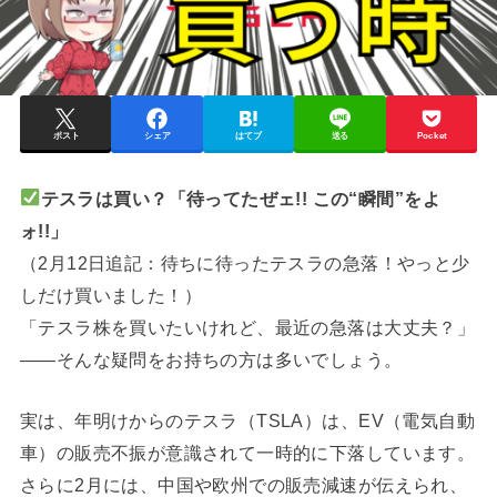
ポスト
シェア
はてブ
送る
Pocket
テスラは買い？「待ってたぜェ!! この“瞬間”をよ
ォ!!」
（2月12日追記：待ちに待ったテスラの急落！やっと少
しだけ買いました！）
「テスラ株を買いたいけれど、最近の急落は大丈夫？」
――そんな疑問をお持ちの方は多いでしょう。
実は、年明けからのテスラ（TSLA）は、EV（電気自動
車）の販売不振が意識されて一時的に下落しています。
さらに2月には、中国や欧州での販売減速が伝えられ、