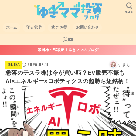
SEARCH
ホーム
守る/節約
稼ぐ/お得
お問い合わせ
米国株・FX攻略！ゆきママのブログ
2025.02.11
ゆきち
新NISA
急落のテスラ株は今が買い時？EV販売不振も
AI×エネルギー×ロボティクスの超勝ち組銘柄！