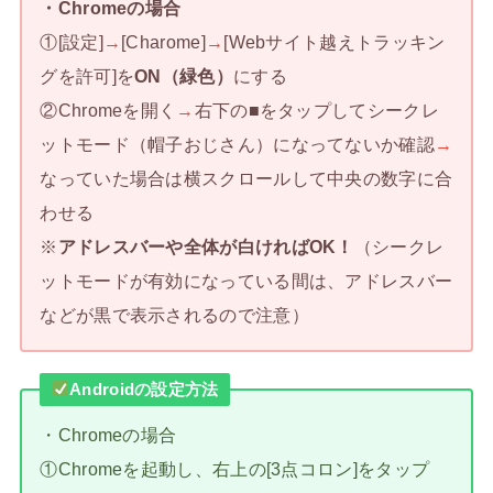
・Chromeの場合
①[設定]
→
[Charome]
→
[Webサイト越えトラッキン
グを許可]を
ON（緑色）
にする
②Chromeを開く
→
右下の■をタップしてシークレ
ットモード（帽子おじさん）になってないか確認
→
なっていた場合は横スクロールして中央の数字に合
わせる
※
アドレスバーや全体が白ければOK！
（シークレ
ットモードが有効になっている間は、アドレスバー
などが黒で表示されるので注意）
Androidの設定方法
・Chromeの場合
①Chromeを起動し、右上の[3点コロン]をタップ