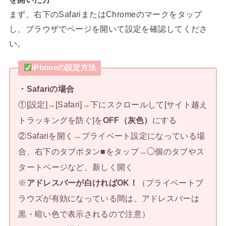
まず、右下のSafariまたはChromeのマークをタップ
し、ブラウザでページを開いて設定を確認してくださ
い。
iPhoneの設定方法
・Safariの場合
①[設定]
→
[Safari]
→
下にスクロールして[サイト越え
トラッキングを防ぐ]を
OFF（灰色）
にする
②Safariを開く
→
プライベート設定になっている場
合、右下のタブボタン■をタップ
→
◯個のタブやス
タートページなど、新しく開く
※
アドレスバーが白ければOK！
（プライベートブ
ラウズが有効になっている間は、アドレスバーは
黒・暗い色で表示されるので注意）