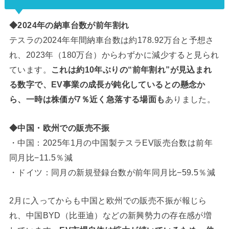
◆2024年の納車台数が前年割れ
テスラの2024年年間納車台数は約178.92万台と予想さ
れ、2023年（180万台）からわずかに減少すると見られ
ています。
これは約10年ぶりの“前年割れ”が見込まれ
る数字で、EV事業の成長が鈍化しているとの懸念か
ら、一時は株価が7％近く急落する場面も
ありました。
◆中国・欧州での販売不振
・中国：2025年1月の中国製テスラEV販売台数は前年
同月比−11.5％減
・ドイツ：同月の新規登録台数が前年同月比−59.5％減
2月に入ってからも中国と欧州での販売不振が報じら
れ、中国BYD（比亜迪）などの新興勢力の存在感が増