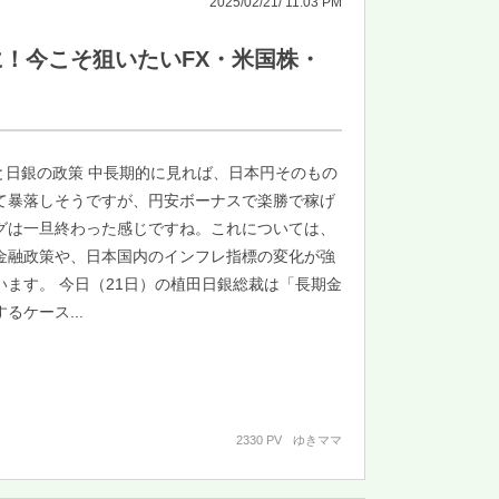
2025/02/21/ 11:03 PM
！今こそ狙いたいFX・米国株・
と日銀の政策 中長期的に見れば、日本円そのもの
て暴落しそうですが、円安ボーナスで楽勝で稼げ
グは一旦終わった感じですね。これについては、
金融政策や、日本国内のインフレ指標の変化が強
います。 今日（21日）の植田日銀総裁は「長期金
るケース...
2330 PV
ゆきママ