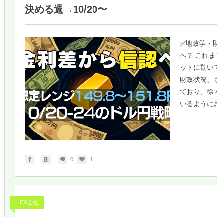
決める週→10/20〜
✅地政学・
へ？ これ
ットに動い
財政状況、
ており、徐
いるように思
0
1
FX会社