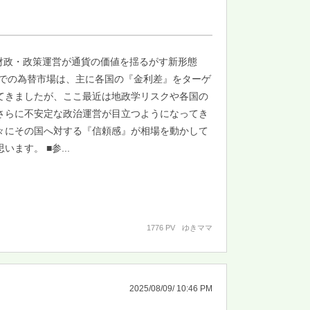
財政・政策運営が通貨の価値を揺るがす新形態
までの為替市場は、主に各国の『金利差』をターゲ
てきましたが、ここ最近は地政学リスクや各国の
さらに不安定な政治運営が目立つようになってき
々にその国へ対する『信頼感』が相場を動かして
います。 ■参...
1776 PV
ゆきママ
2025/08/09/ 10:46 PM