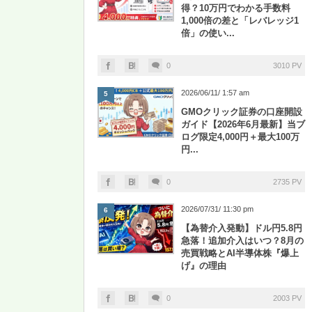
得？10万円でわかる手数料
1,000倍の差と「レバレッジ1
倍」の使い...
0
3010 PV
2026/06/11/ 1:57 am
5
GMOクリック証券の口座開設
ガイド【2026年6月最新】当ブ
ログ限定4,000円＋最大100万
円...
0
2735 PV
2026/07/31/ 11:30 pm
6
【為替介入発動】ドル円5.8円
急落！追加介入はいつ？8月の
売買戦略とAI半導体株『爆上
げ』の理由
0
2003 PV