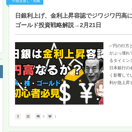
中期見通し・戦略
日銀利上げ、金利上昇容認でジワジワ円高に
ゴールド投資戦略解説→2月21日
✅円の行方
がぶっ壊れ
るタイミン
日本銀行の
く影響して
利が急上昇す
0
1