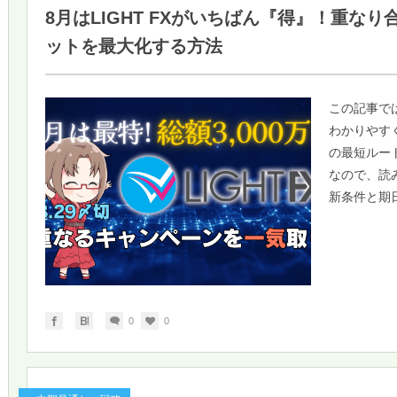
8月はLIGHT FXがいちばん『得』！重な
ットを最大化する方法
この記事では
わかりやす
の最短ルー
なので、読
新条件と期日
0
0