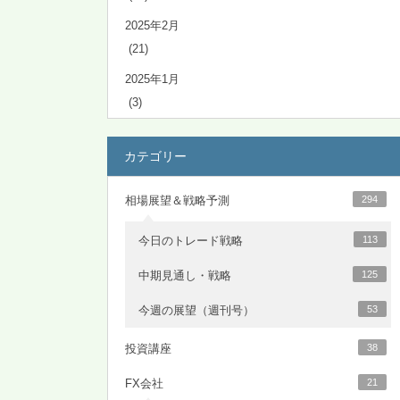
2025年2月
(21)
2025年1月
(3)
カテゴリー
相場展望＆戦略予測
294
今日のトレード戦略
113
中期見通し・戦略
125
今週の展望（週刊号）
53
投資講座
38
FX会社
21