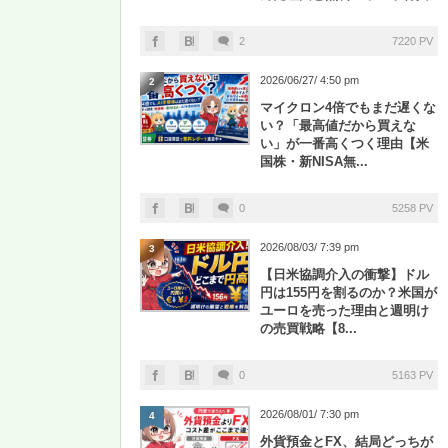
2
7220 PV
2026/06/27/ 4:50 pm
2
マイクロン4倍でもまだ遅くな
い？「最高値だから買えな
い」が一番高くつく理由【米
国株・新NISA無...
0
5258 PV
2026/08/03/ 7:39 pm
3
【日米協調介入の衝撃】ドル
円は155円を割るのか？米国が
ユーロを売った理由と週明け
の売買戦略【8...
0
5163 PV
2026/08/01/ 7:30 pm
4
外貨預金とFX、結局どっちが