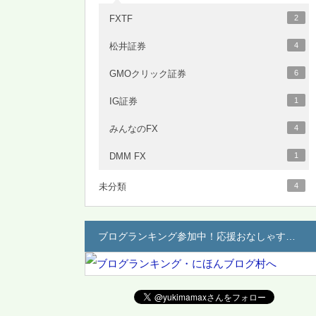
FXTF
2
松井証券
4
GMOクリック証券
6
IG証券
1
みんなのFX
4
DMM FX
1
未分類
4
ブログランキング参加中！応援おなしゃす…