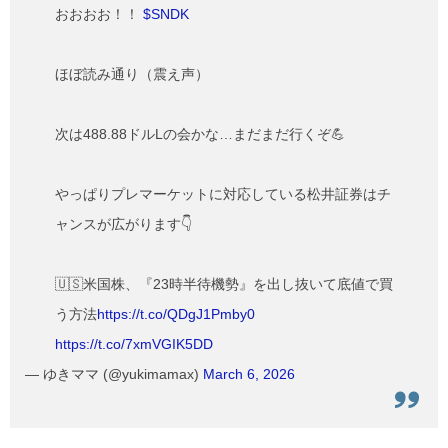
おおおお！！
$SNDK
ほぼ読み通り（震え声）
次は488.88ドルLの会かな…まだまだ行くぞ💪
やっぱりプレマーケットに対応している松井証券はチ
ャンスが広がります👇
🇺🇸米国株、『23時半待機勢』を出し抜いて底値で買
う方法
https://t.co/QDgJ1Pmby0
https://t.co/7xmVGIK5DD
— ゆきママ (@yukimamax)
March 6, 2026