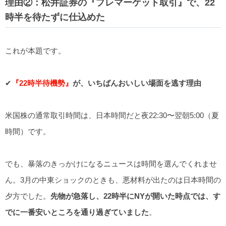
理由②：松井証券の『プレマーケット取引』で、22
時半を待たずに仕込めた
これが本題です。
✔︎
『22時半待機勢』
が、いちばんおいしい場面を逃す理由
米国株の通常取引時間は、日本時間だと夜22:30〜翌朝5:00（夏
時間）です。
でも、暴落のきっかけになるニュースは時間を選んでくれませ
ん。3月の中東ショックのときも、悪材料が出たのは日本時間の
夕方でした。
先物が急落し、22時半にNYが開いた時点では、す
でに一番安いところを通り過ぎていました
。