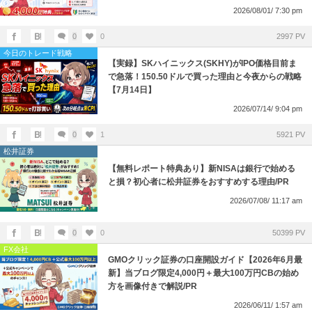
2026/08/01/ 7:30 pm
0
0
2997 PV
今日のトレード戦略
【実録】SKハイニックス(SKHY)がIPO価格目前ま
で急落！150.50ドルで買った理由と今夜からの戦略
【7月14日】
2026/07/14/ 9:04 pm
0
1
5921 PV
松井証券
【無料レポート特典あり】新NISAは銀行で始める
と損？初心者に松井証券をおすすめする理由/PR
2026/07/08/ 11:17 am
0
0
50399 PV
FX会社
GMOクリック証券の口座開設ガイド【2026年6月最
新】当ブログ限定4,000円＋最大100万円CBの始め
方を画像付きで解説/PR
2026/06/11/ 1:57 am