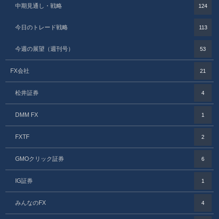
中期見通し・戦略
124
今日のトレード戦略
113
今週の展望（週刊号）
53
FX会社
21
松井証券
4
DMM FX
1
FXTF
2
GMOクリック証券
6
IG証券
1
みんなのFX
4