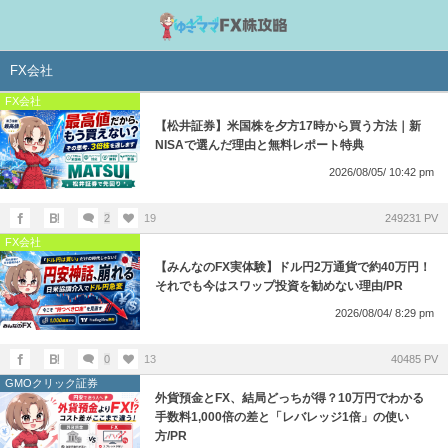
FX会社
FX会社
【松井証券】米国株を夕方17時から買う方法｜新
NISAで選んだ理由と無料レポート特典
2026/08/05/ 10:42 pm
2
19
249231 PV
FX会社
【みんなのFX実体験】ドル円2万通貨で約40万円！
それでも今はスワップ投資を勧めない理由/PR
2026/08/04/ 8:29 pm
0
13
40485 PV
GMOクリック証券
外貨預金とFX、結局どっちが得？10万円でわかる
手数料1,000倍の差と「レバレッジ1倍」の使い
方/PR