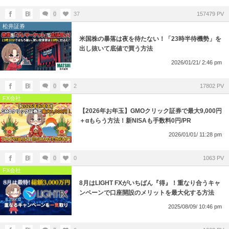
0
37
157479 PV
松井証券
米国株の暴落は夜を待たない！「23時半待機勢」を
出し抜いて底値で買う方法
2026/01/21/ 2:46 pm
0
2
17802 PV
FX会社
【2026年お年玉】GMOクリック証券で最大9,000円
＋αもらう方法！新NISAも手数料0円/PR
2026/01/01/ 11:28 pm
0
0
1063 PV
FX会社
8月はLIGHT FXがいちばん『得』！重なり合うキャ
ンペーンで口座開設のメリットを最大化する方法
2025/08/09/ 10:46 pm