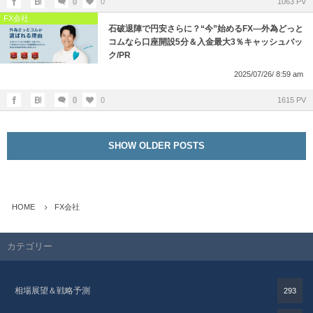
0
0
1063 PV
FX会社
石破退陣で円安さらに？“今”始めるFX—外為どっと
コムなら口座開設5分＆入金最大3％キャッシュバッ
ク/PR
2025/07/26/ 8:59 am
0
0
1615 PV
SHOW OLDER POSTS
HOME
FX会社
カテゴリー
相場展望＆戦略予測
293