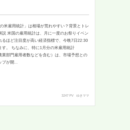
月の米雇用統計」は相場が荒れやすい？背景とトレ
解説 米国の雇用統計は、月に一度のお祭りイベン
るほど注目度が高い経済指標で、今晩7日22:30
ます。 ちなみに、特に1月分の米雇用統計
非農業部門雇用者数などを含む）は、市場予想との
プが開...
3247 PV
ゆきママ