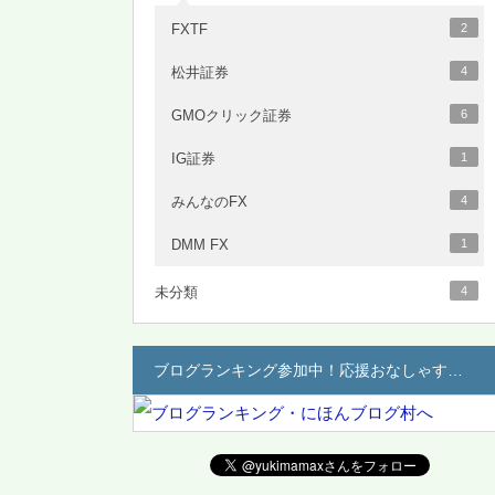
FXTF
2
松井証券
4
GMOクリック証券
6
IG証券
1
みんなのFX
4
DMM FX
1
未分類
4
ブログランキング参加中！応援おなしゃす…