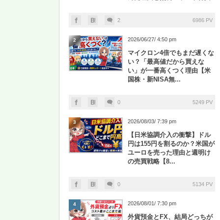
2
6986 PV
2026/06/27/ 4:50 pm
2
マイクロン4倍でもまだ遅くな
い？「最高値だから買えな
い」が一番高くつく理由【米
国株・新NISA無...
0
5249 PV
2026/08/03/ 7:39 pm
3
【日米協調介入の衝撃】ドル
円は155円を割るのか？米国が
ユーロを売った理由と週明け
の売買戦略【8...
0
5134 PV
2026/08/01/ 7:30 pm
4
外貨預金とFX、結局どっちが