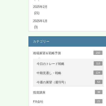
2025年2月
(21)
2025年1月
(3)
カテゴリー
相場展望＆戦略予測
293
今日のトレード戦略
113
中期見通し・戦略
124
今週の展望（週刊号）
53
投資講座
38
FX会社
21