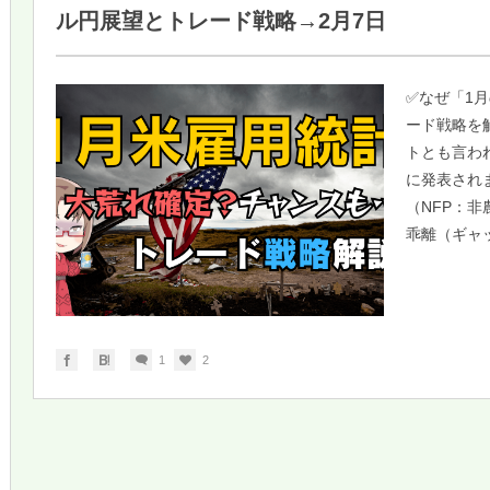
ル円展望とトレード戦略→2月7日
✅なぜ「1
ード戦略を
トとも言われ
に発表され
（NFP：
乖離（ギャッ
1
2