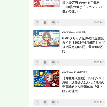
得？10万円でわかる手数料
1,000倍の差と「レバレッジ1
倍」の使い...
0
3005 PV
2026/06/11/ 1:57 am
5
GMOクリック証券の口座開設
ガイド【2026年6月最新】当ブ
ログ限定4,000円＋最大100万
円...
0
2706 PV
2026/07/31/ 11:30 pm
6
【為替介入発動】ドル円5.8円
急落！追加介入はいつ？8月の
売買戦略とAI半導体株『爆上
げ』の理由
0
1993 PV