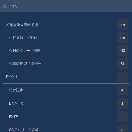
カテゴリー
相場展望＆戦略予測
294
中期見通し・戦略
125
今日のトレード戦略
113
今週の展望（週刊号）
53
FX会社
21
松井証券
4
DMM FX
1
FXTF
2
GMOクリック証券
6