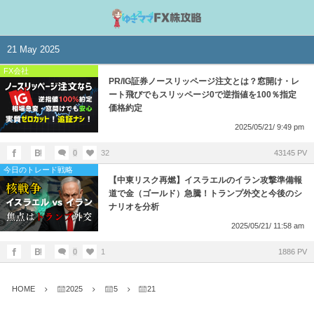
21 May 2025
FX会社
PR/IG証券ノースリッページ注文とは？窓開け・レ
ート飛びでもスリッページ0で逆指値を100％指定
価格約定
2025/05/21/ 9:49 pm
0
32
43145 PV
今日のトレード戦略
【中東リスク再燃】イスラエルのイラン攻撃準備報
道で金（ゴールド）急騰！トランプ外交と今後のシ
ナリオを分析
2025/05/21/ 11:58 am
0
1
1886 PV
HOME
2025
5
21