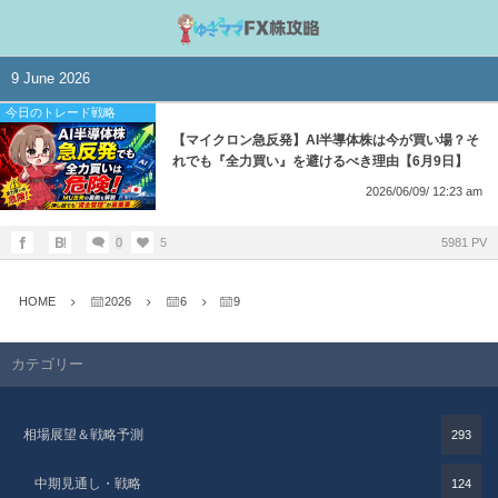
9 June 2026
今日のトレード戦略
【マイクロン急反発】AI半導体株は今が買い場？そ
れでも『全力買い』を避けるべき理由【6月9日】
2026/06/09/ 12:23 am
0
5
5981 PV
HOME
2026
6
9
カテゴリー
相場展望＆戦略予測
293
中期見通し・戦略
124