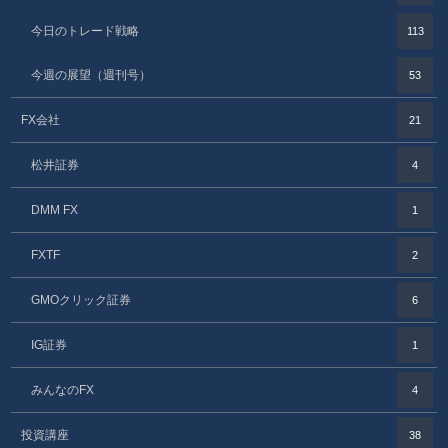
今日のトレード戦略
113
今週の展望（週刊号）
53
FX会社
21
松井証券
4
DMM FX
1
FXTF
2
GMOクリック証券
6
IG証券
1
みんなのFX
4
投資講座
38