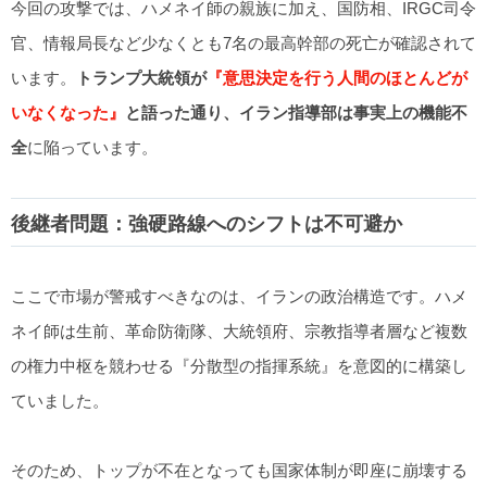
今回の攻撃では、ハメネイ師の親族に加え、国防相、IRGC司令
官、情報局長など少なくとも7名の最高幹部の死亡が確認されて
います。
トランプ大統領が
『意思決定を行う人間のほとんどが
いなくなった』
と語った通り、イラン指導部は事実上の機能不
全
に陥っています。
後継者問題：強硬路線へのシフトは不可避か
ここで市場が警戒すべきなのは、イランの政治構造です。ハメ
ネイ師は生前、革命防衛隊、大統領府、宗教指導者層など複数
の権力中枢を競わせる『分散型の指揮系統』を意図的に構築し
ていました。
そのため、トップが不在となっても国家体制が即座に崩壊する