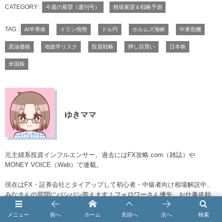
CATEGORY :
今週の展望（週刊号）
相場展望＆戦略予測
TAG :
AI半導体
イラン情勢
ドル円
ホルムズ海峡
中東危機
原油価格
地政学リスク
投資戦略
押し目買い
日本株
米国株
ゆきママ
元主婦系投資インフルエンサー。過去にはFX攻略.com（雑誌）や
MONEY VOICE（Web）で連載。
現在はFX・証券会社とタイアップして初心者・中級者向け相場解説中、
みなさんの質問にバシバシ答えます！フォロワーさん優先。お仕事依頼
もこちらまで→https://x.com/yukimamax/
メニュー
前へ
ホーム
先頭へ
次へ
検索