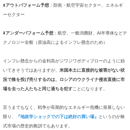
⬆️
アウトパフォーム予想
：防衛・航空宇宙セクター、エネルギ
ーセクター
⬇️
アンダーパフォーム予想
：航空、一般消費財、AI半導体などテ
クノロジー全般（原油高によるインフレ懸念のため）
インフレ懸念からの金利高がジワジワボディブローのように効
いてきそうではありますが、
米国本土に直接的な被害がない状
況で株を投げ売りするのは、ロシアのウクライナ侵攻直後に市
場を去った人たちと同じ過ちを犯す
ことになります。
言うまでもなく、戦争が長期的なエネルギー危機に発展しない
限り、
『地政学ショックでの下は絶好の買い場』
というのが株
式市場の歴史的教訓でもあります。