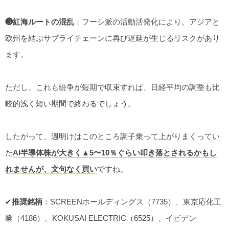
❸紅海ルートの混乱
：フーシ派の活動活発化により、アジアと
欧州を結ぶサプライチェーンに再び遅延が生じるリスクがあり
ます。
ただし、これも紛争が短期で収束すれば、日経平均の調整も比
較的浅く短い期間で終わるでしょう。
したがって、週明けはこのところ調子乗って上がりまくってい
た
AI半導体株が大きく▲5〜10％ぐらい叩き落とされるかもし
れませんが、文句なく買い
ですね。
✔︎
推奨銘柄
：SCREENホールディングス（7735）、東京応化工
業（4186）、KOKUSAI ELECTRIC（6525）、イビデン