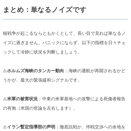
まとめ：単なるノイズです
核戦争が起こるならともかくとして、長い目で見れば単なるノ
イズに過ぎません。パニックにならず、以下の指標を日々チェ
ックして冷静に状況を判断しましょう。
⚠️
ホルムズ海峡のタンカー動向
：海峡の通航が再開されるかど
うかが、最大の緊張緩和シグナルです。
⚠️
米軍の被害状況
：中東の米軍基地への攻撃による死傷者報告
の有無（米国の世論を左右します）。
⚠️
イラン暫定指導部の声明
：徹底抗戦か、停戦交渉への余地を