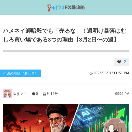
ハメネイ師暗殺でも「売るな」！週明け暴落はむ
しろ買い場である3つの理由【3月2日〜の週】
2
2026/03/01/ 11:51 PM
今週の展望（週刊号）
ゆきママ
0
約12分
6995 PV