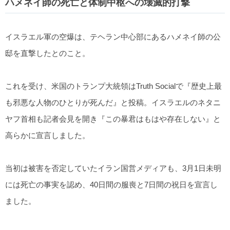
ハメネイ師の死亡と体制中枢への壊滅的打撃
イスラエル軍の空爆は、テヘラン中心部にあるハメネイ師の公
邸を直撃したとのこと。
これを受け、米国のトランプ大統領はTruth Socialで『歴史上最
も邪悪な人物のひとりが死んだ』と投稿。イスラエルのネタニ
ヤフ首相も記者会見を開き『この暴君はもはや存在しない』と
高らかに宣言しました。
当初は被害を否定していたイラン国営メディアも、3月1日未明
には死亡の事実を認め、40日間の服喪と7日間の祝日を宣言し
ました。