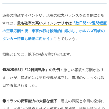
過去の地政学イベントや、現在の戦力バランスを総合的に分析
すれば、
最も確率の高いメインシナリオは
『数日間〜2週間程度
の空爆応酬の後、軍事作戦は段階的に縮小し、ホルムズ海峡の
タンカー待機も解消に向かう』
ことでしょう。
根拠としては、以下の4点が挙げられます。
❶2025年6月『12日間戦争』の先例
：激しい報復の応酬があり
ましたが、最終的には早期停戦が成立し、市場のショックは数
日で吸収されました。
❷イランの反撃能力の大幅な低下
：過去の戦闘と今回の空爆に
より、イランの弾道ミサイル備蓄や生産施設、指揮系統はすで