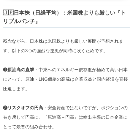
🇯🇵日本株（日経平均）：米国株よりも厳しい『ト
リプルパンチ』
残念ながら、日本株は米国株よりも厳しい展開が予想されま
す。以下の3つの強烈な逆風が同時に吹くためです。
❶原油高の直撃
：中東へのエネルギー依存度が極めて高い日本
にとって、原油・LNG価格の高騰は企業収益と国内経済を直接
圧迫します。
❷リスクオフの円高
：安全資産ではないですが、ポジションの
巻き戻しで円高に。『原油高＋円高』は輸出主導の日本企業に
とって最悪の組み合わせ。