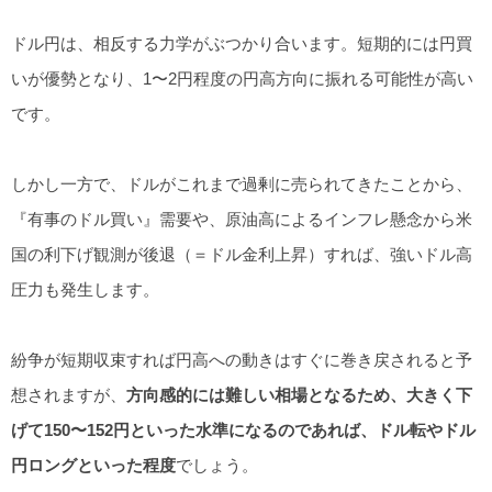
ドル円は、相反する力学がぶつかり合います。短期的には円買
いが優勢となり、1〜2円程度の円高方向に振れる可能性が高い
です。
しかし一方で、ドルがこれまで過剰に売られてきたことから、
『有事のドル買い』需要や、原油高によるインフレ懸念から米
国の利下げ観測が後退（＝ドル金利上昇）すれば、強いドル高
圧力も発生します。
紛争が短期収束すれば円高への動きはすぐに巻き戻されると予
想されますが、
方向感的には難しい相場となるため、大きく下
げて150〜152円といった水準になるのであれば、ドル転やドル
円ロングといった程度
でしょう。