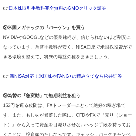
👉
日本株取引手数料完全無料のGMOクリック証券
②米国メガテックの『バーゲン』を買う
NVIDIAやGOOGLなどの優良銘柄が、信じられないほど割安に
なっています。為替手数料が安く、NISA口座で米国株投資がで
きる環境を整えて、将来の爆益の種をまきましょう。
👉
新NISA対応！米国株やFANG+の積み立てなら松井証券
③為替の『急変動』で短期利益を狙う
152円を巡る攻防は、FXトレーダーにとって絶好の稼ぎ場で
す。また、もし株が暴落した際に、CFDやFXで『売り（ショー
ト）』から入って資産を目減りさせないヘッジ手段を持ってお
くことは、投資家のたしなみです。キャッシュバックキャンペ